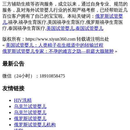
三方辅助生殖等咨询服务，成立以来，通过自身专业、规范的
服务，及对海外试管婴儿行业的长期严格考察，已经帮助近几
百位客户拥有了自己的宝宝啦。本站关键词：
俄罗斯试管婴
儿
,禧孕,禧孕生育医疗,美国禧孕生育医疗,俄罗斯禧孕生育医
疗,泰国禧孕生育医疗,
美国试管婴儿
,
泰国试管婴儿
版权所有：https://www.xiyun360.com 转载请注明出处
«
美国试管婴儿：人类精子在生殖道中的转输过程
俄罗斯试管婴儿专家：不孕的难言之隐—前庭大腺脓肿
»
最新公告
微信（24小时）：18910858475
友情链接
HIV洗精
乌克兰试管婴儿
乌克兰试管婴儿
俄罗斯试管婴儿
俄罗斯试管婴儿机构