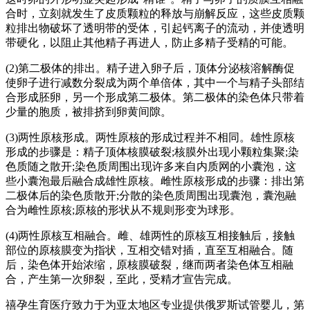
合时，立刻就发生了皮质颗粒的释放与崩解反应，这些皮质颗
粒排出物破坏了透明带的受体，引起钙离子的流动，并使透明
带硬化，以阻止其他精子再进人，防止多精子受精的可能。
(2)第二极体的排出。精子进入卵子后，顶体分泌核溶解酶促
使卵子进行减数分裂成为两个单倍体，其中一个与精子头部结
合形成胚卵，另一个形成第二极体。第二极体的染色体只带着
少量的胞质，被排挤到卵黄间隙。
(3)两性原核形成。两性原核的形成过程并不相同。雄性原核
形成的步骤是：精子顶体核膜破裂;核膜外出现小颗粒集聚;染
色质随之散开;染色质周围出现许多来自内质网的小囊泡，这
些小囊泡最后融合成雄性原核。雌性原核形成的步骤：排出第
二极体后的染色质散开;分散的染色质周围出现囊泡，囊泡融
合为雌性原核;原核的形状从不规则形变为球形。
(4)两性原核互相融合。雌、雄两性的原核互相接触后，接触
部位的原核膜变为指状，互相交错对插，直至互相融合。随
后，染色体开始浓缩，原核膜破裂，继而两者染色体互相融
合，产生第一次卵裂，至此，受精才宣告完成。
禧孕生育医疗致力于为亚太地区专业提供俄罗斯试管婴儿，第