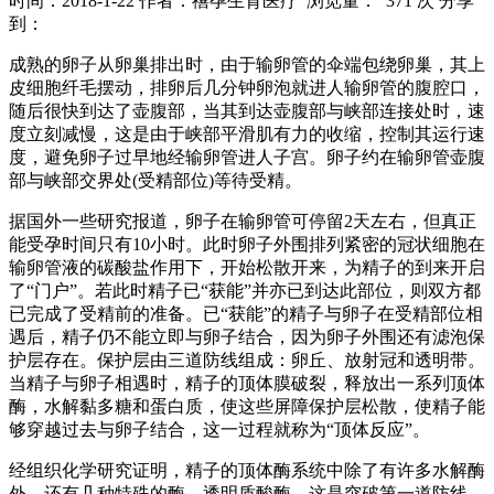
时间：2018-1-22
作者：禧孕生育医疗
浏览量： 371 次
分享
到：
成熟的卵子从卵巢排出时，由于输卵管的伞端包绕卵巢，其上
皮细胞纤毛摆动，排卵后几分钟卵泡就进人输卵管的腹腔口，
随后很快到达了壶腹部，当其到达壶腹部与峡部连接处时，速
度立刻减慢，这是由于峡部平滑肌有力的收缩，控制其运行速
度，避免卵子过早地经输卵管进人子宫。卵子约在输卵管壶腹
部与峡部交界处(受精部位)等待受精。
据国外一些研究报道，卵子在输卵管可停留2天左右，但真正
能受孕时间只有10小时。此时卵子外围排列紧密的冠状细胞在
输卵管液的碳酸盐作用下，开始松散开来，为精子的到来开启
了“门户”。若此时精子已“获能”并亦已到达此部位，则双方都
已完成了受精前的准备。已“获能”的精子与卵子在受精部位相
遇后，精子仍不能立即与卵子结合，因为卵子外围还有滤泡保
护层存在。保护层由三道防线组成：卵丘、放射冠和透明带。
当精子与卵子相遇时，精子的顶体膜破裂，释放出一系列顶体
酶，水解黏多糖和蛋白质，使这些屏障保护层松散，使精子能
够穿越过去与卵子结合，这一过程就称为“顶体反应”。
经组织化学研究证明，精子的顶体酶系统中除了有许多水解酶
外，还有几种特殊的酶。透明质酸酶。这是突破第一道防线