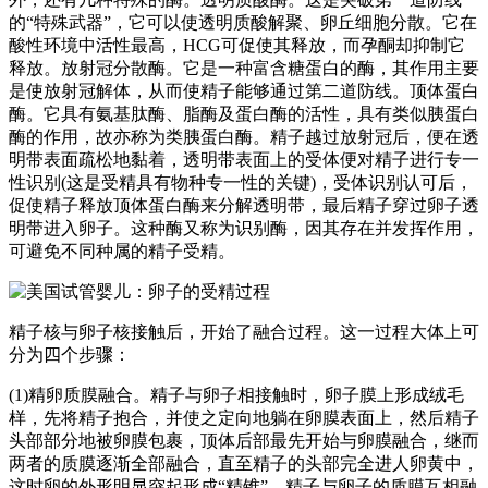
的“特殊武器”，它可以使透明质酸解聚、卵丘细胞分散。它在
酸性环境中活性最高，HCG可促使其释放，而孕酮却抑制它
释放。放射冠分散酶。它是一种富含糖蛋白的酶，其作用主要
是使放射冠解体，从而使精子能够通过第二道防线。顶体蛋白
酶。它具有氨基肽酶、脂酶及蛋白酶的活性，具有类似胰蛋白
酶的作用，故亦称为类胰蛋白酶。精子越过放射冠后，便在透
明带表面疏松地黏着，透明带表面上的受体便对精子进行专一
性识别(这是受精具有物种专一性的关键)，受体识别认可后，
促使精子释放顶体蛋白酶来分解透明带，最后精子穿过卵子透
明带进入卵子。这种酶又称为识别酶，因其存在并发挥作用，
可避免不同种属的精子受精。
精子核与卵子核接触后，开始了融合过程。这一过程大体上可
分为四个步骤：
(1)精卵质膜融合。精子与卵子相接触时，卵子膜上形成绒毛
样，先将精子抱合，并使之定向地躺在卵膜表面上，然后精子
头部部分地被卵膜包裹，顶体后部最先开始与卵膜融合，继而
两者的质膜逐渐全部融合，直至精子的头部完全进人卵黄中，
这时卵的外形明显突起形成“精锥”。精子与卵子的质膜互相融