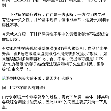
时间：2018-1-11
作者：禧孕生育医疗
浏览量： 413 次
分享
到：
不孕症的诊疗过程，往往是一边诊断，一边治疗的过程，
有这样一类女性，月经基本规律，但排卵异常，这属于排卵障
碍性不孕。
今天就来介绍一下排卵障碍性不孕中的黄素化卵泡不破裂综合
症(LUFS)。
有类似排卵的表现如基础体温(BBT)呈典型双相，血孕酮水平
升高，但B超连续追踪监测卵泡不消失或多次提示“絮状”。如
果连续监测多周期都如此，合并不孕，便提示可能是LUFS，
被“包办婚姻”的卵子姑娘无法现身和精子先生们相见，更别
提“自由恋爱”了。
问：LUFS的原因有哪些?
由于排卵是一个非常复杂的过程，需要下丘脑—垂体—卵巢轴
各级综合调控才能完成，因此LUFS的病因主要罗列为一下几
点。