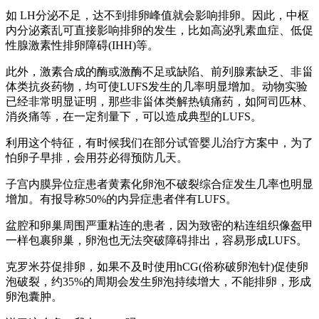
如 LH分泌不足，达不到排卵峰值就会影响排卵。因此，中枢
内分泌紊乱可直接影响排卵的发生，比如高泌乳素血症、低促
性腺激素性排卵障碍(IHH)等。
此外，激素合成的酶或激酶不足或缺陷、前列腺素缺乏、非甾
体类抗炎药物，均可使LUFS发生的几率明显增加。动物实验
已经非常明显证明，那些非甾体类解热镇痛药，如阿司匹林、
消炎痛等，在一定剂量下，可以造成典型的LUFS。
利用这个特征，有时候我们在部分试管婴儿治疗方案中，为了
怕卵子早排，会用芬必得预防几天。
子宫内膜异位症患者黄素化卵泡不破裂综合症发生几率也明显
增加。有报导称50%的内异症患者伴有LUFS。
盆腔和卵巢周围严重粘连的患者，因为致密的粘连组织像盔甲
一样包裹卵巢，卵泡也无法突破障碍排出，容易形成LUFS。
克罗米芬促排卵，如果不及时使用hCG(俗称破卵泡针)促使卵
泡破裂，约35%的周期会发生卵泡持续增大，不能排卵，形成
卵泡囊肿。