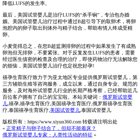
降低LUFS的发生率。
最后，美国试管婴儿是治疗LUFS的“杀手锏”，专治包办婚
姻。美国试管婴儿治疗过程中通过B超引导下的取卵术，将卵
泡腔内的卵子取出到体外与精子结合，帮助有情人终成受精
卵。
小麦觉得总之，在您B超监测排卵的过程中如果发生了有成熟
卵泡但无排卵，不要紧张。对于反复发生LUFS的患者，需要
经过医生缜密的检查及合理的治疗，即使药物治疗无法解除您
的烦恼，美国试管婴儿治疗也定祝您好孕!
禧孕生育医疗致力于为亚太地区专业提供俄罗斯试管婴儿，第
三方辅助生殖等咨询服务，成立以来，通过自身专业、规范的
服务，及对海外试管婴儿行业的长期严格考察，已经帮助近几
百位客户拥有了自己的宝宝啦。本站关键词：
俄罗斯试管婴
儿
,禧孕,禧孕生育医疗,美国禧孕生育医疗,俄罗斯禧孕生育医
疗,泰国禧孕生育医疗,
美国试管婴儿
,泰国试管婴儿
版权所有：https://www.xiyun360.com 转载请注明出处
«
正常精子与卵子结合了，但却不能着床？
俄罗斯试管婴儿专家：人类性活动的特征
»