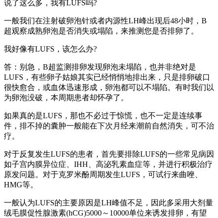
说了这么多，我有LUFS吗?
一般我们在注射破卵泡针或者内源性LH峰出现后48小时，B
超观察成熟卵泡是否消失或塌陷，来推测您是否排卵了。
我好像有LUFS，该怎么办?
答：别急，B超监测排卵发现卵泡未塌陷，也并非绝对是
LUFS，有些卵子姑娘其实已经悄悄地排出来，只是排卵破口
很快愈合，或血体迅速形成，卵泡都可以不塌陷。有时我们以
为卵泡没破，本周期患者却怀孕了。
如果真的是LUFS，那也不必过于惊慌，也不一定是连续事
件，排不掉的囊肿一般能在下次月经来潮前自然消失，可不治
疗。
对于反复发生LUFS的患者，首先要排除LUFS的一些常见病因
如子宫内膜异位症、IHH、高泌乳素血症等，并进行积极治疗
原发问题。对于克罗米酚周期发生LUFS，可试行来曲唑、
HMG等。
一般认为LUFS的主要原因是LH峰值不足，因此多采用大剂量
绒毛膜促性腺激素(hCG)5000～10000单位来诱发排卵，有望