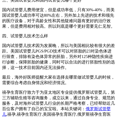
三、美国试管婴儿和国内试管婴儿哪个更好
国内试管婴儿费用便宜，但是成功率低，只有30%-40%，而美
国试管婴儿成功率可达80%左右，另外加上先进的技术和领先
的医疗设备，对于高龄女性和其他疑难问题有更好的治疗效
果，但是费用相对较高。所以到底是哪个更好需要见仁见智。
四、试管婴儿技术怎么样
国内试管婴儿技术因为发展晚，所以与美国相比较有很大的差
距。美国试管婴儿PGS/PGD技术可以对胚胎的23对染色体进
行筛查，排除有染色体异常的胚胎，另外对125种隐性疾病进
行诊断，保障胚胎的健康，同时可以合法的进行胚胎性别的选
择，这一技术目前国内还无法操作。
最后，海外好医师提醒大家在选择去哪里做试管婴儿的时候，
需要综合考虑自身情况和经济情况。
禧孕生育医疗致力于为亚太地区专业提供俄罗斯试管婴儿，第
三方辅助生殖等咨询服务，成立以来，通过自身专业、规范的
服务，及对海外试管婴儿行业的长期严格考察，已经帮助近几
百位客户拥有了自己的宝宝啦。本站关键词：
俄罗斯试管婴
儿
,禧孕,禧孕生育医疗,美国禧孕生育医疗,俄罗斯禧孕生育医