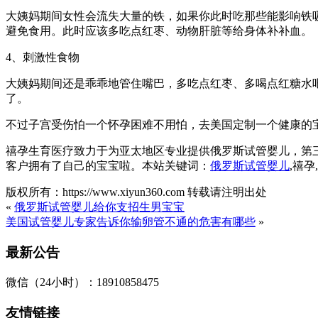
大姨妈期间女性会流失大量的铁，如果你此时吃那些能影响铁
避免食用。此时应该多吃点红枣、动物肝脏等给身体补补血。
4、刺激性食物
大姨妈期间还是乖乖地管住嘴巴，多吃点红枣、多喝点红糖水
了。
不过子宫受伤怕一个怀孕困难不用怕，去美国定制一个健康的
禧孕生育医疗致力于为亚太地区专业提供俄罗斯试管婴儿，第
客户拥有了自己的宝宝啦。本站关键词：
俄罗斯试管婴儿
,禧
版权所有：https://www.xiyun360.com 转载请注明出处
«
俄罗斯试管婴儿给你支招生男宝宝
美国试管婴儿专家告诉你输卵管不通的危害有哪些
»
最新公告
微信（24小时）：18910858475
友情链接