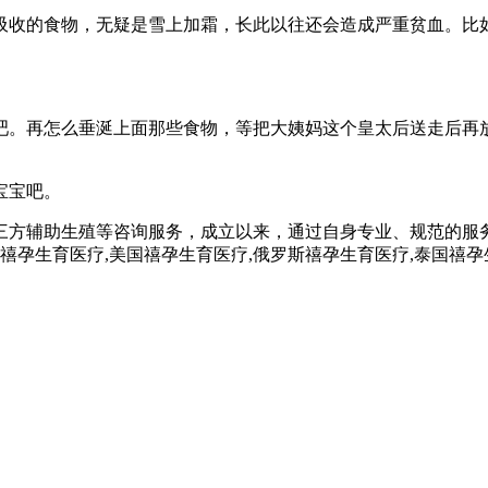
吸收的食物，无疑是雪上加霜，长此以往还会造成严重贫血。比
吧。再怎么垂涎上面那些食物，等把大姨妈这个皇太后送走后再
宝宝吧。
三方辅助生殖等咨询服务，成立以来，通过自身专业、规范的服
孕,禧孕生育医疗,美国禧孕生育医疗,俄罗斯禧孕生育医疗,泰国禧孕