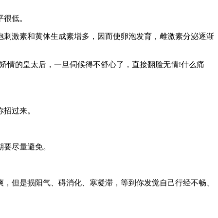
平很低。
泡刺激素和黄体生成素增多，因而使卵泡发育，雌激素分泌逐渐
矫情的皇太后，一旦伺候得不舒心了，直接翻脸无情!什么痛
你招过来。
期要尽量避免。
爽，但是损阳气、碍消化、寒凝滞，等到你发觉自己行经不畅、