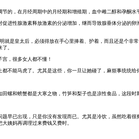
：
调节的，在月经周期中的月经期和增殖期，血中雌二醇和孕酮水
对促进性腺激素释放激素的分泌增加，继而导致腺垂体分泌的卵
明明就是皇太后，必须得放在手心里捧着、护着，而且还是个非常
来了。
上都不能马虎了。尤其是这些，你一旦让她碰了，麻烦事统统给
如田螺和螃蟹都是大寒之物，竹笋和梨子也是凉性食品，这段时
问题早已出现，只是你没有发现而已。尤其是冷饮，虽然吃着很
把大姨妈再调理过来费钱又费时。