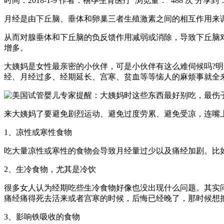
时间：2018-1-9
作者：禧孕生育医疗
浏览量： 488 次
分享到
月经是由下丘脑、垂体和卵巢三者生殖激素之间的相互作用来
从而对腺垂体和下丘脑的负反馈作用减弱或消除，导致下丘脑
增多。
大姨妈是女性最亲密的小伙伴，可是小伙伴有这么难伺候吗?
经、月经过多、经期延长、宫寒、贫血等等恼人的麻烦事就全
来大姨妈了要避免剧烈运动、避免过度劳累、避免受凉，连嘴
1、凉性或寒性食物
吃大量凉性或寒性的食物会导致月经量过少以及痛经加剧。比
2、生冷食物，尤其是冷饮
很多女人认为经期吃些生冷食物好像也没出现什么问题。其实
痛经痛得死去活来或者宫寒的时候，后悔已经晚了，那时候想
3、影响铁吸收的食物