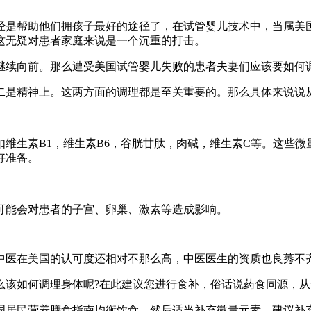
：
经是帮助他们拥孩子最好的途径了，在试管婴儿技术中，当属美
这无疑对患者家庭来说是一个沉重的打击。
继续向前。那么遭受美国试管婴儿失败的患者夫妻们应该要如何
二是精神上。这两方面的调理都是至关重要的。那么具体来说说
维生素B1，维生素B6，谷胱甘肽，肉碱，维生素C等。这些
好准备。
可能会对患者的子宫、卵巢、激素等造成影响。
中医在美国的认可度还相对不那么高，中医医生的资质也良莠不
么该如何调理身体呢?在此建议您进行食补，俗话说药食同源，
国居民营养膳食指南均衡饮食，然后适当补充微量元素。建议补