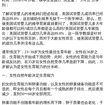
时间：2018-1-4
作者：禧孕生育医疗
浏览量： 374 次
分享
到：
了解试管婴儿的准爸妈们想必知道，美国试管婴儿成功率已经
高达89.8%，这在辅助生殖界无疑于一个医学神话。那么，想
做美国试管婴儿的难孕育家庭就要问了，美国试管婴儿多大年
龄做都可以吗?成功几率都是这么高吗?美国试管婴儿专家指
出：美国试管婴儿成功几率高达89.8%，这一医学数据是针对
35岁以下女性而言的，而对于大龄女性而言，做美国试管婴儿
的成功几率并没有这么高。
通常情况下，23~30岁为女性最佳生育年龄，女性在30岁之
后，生育能力开始成下滑趋势，此时，女性的生育能力是与年
龄成反比的。在35岁后女性自然受孕几率急剧下降，由此，35
岁被认为是女性生育能力的分水岭。
一、女性自然年龄决定生育能力
妇女的生育能力和卵巢功能，以及女性的卵巢储备功能是不可
逆的，即女性在每个月后都有一个成熟的卵子排出，然后逐渐
减少，直到50〜60岁全部用完。
卵巢功能不但随着年龄的增长而下降，卵子质量也会老化，子