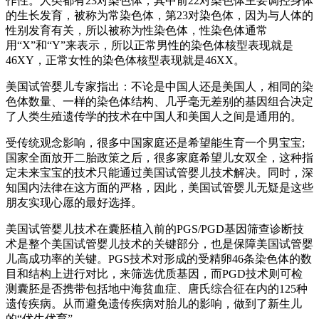
作性。人类都有23对染色体，其中前22对染色体主要调控身体
的生长发育，被称为常染色体，第23对染色体，因为与人体的
性别发育有关，所以被称为性染色体，性染色体通常
用“X”和“Y”来表示，所以正常男性的染色体核型表现就是
46XY，正常女性的染色体核型表现就是46XX。
美国试管婴儿专家指出：不论是中国人还是美国人，相同的染
色体数量、一样的染色体结构、几乎毫无差别的基因组合决定
了人类生殖遗传学的技术在中国人和美国人之间是通用的。
受传统观念影响，很多中国家庭还是希望能生育一个男宝宝;
国家全面放开二胎政策之后，很多家庭希望儿女双全，这种指
定未来宝宝的技术只能通过美国试管婴儿技术解决。同时，深
知国内法律在这方面的严格，因此，美国试管婴儿无疑是这些
朋友实现心愿的最好选择。
美国试管婴儿技术在囊胚植入前的PGS/PGD基因筛查诊断技
术是整个美国试管婴儿技术的关键部分，也是保障美国试管婴
儿高成功率的关键。PGS技术对形成的受精卵46条染色体的数
目和结构上进行对比，来筛选优质基因，而PGD技术则可检
测囊胚是否携带包括地中海贫血症、唐氏综合征在内的125种
遗传疾病。从而避免遗传疾病对胎儿的影响，做到了新生儿
的“优生优育”。