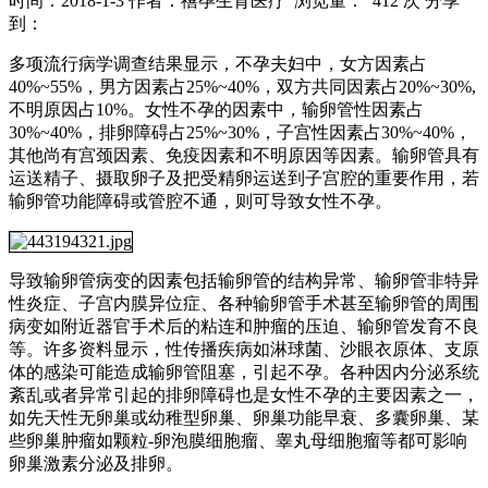
时间：2018-1-3
作者：禧孕生育医疗
浏览量： 412 次
分享
到：
多项流行病学调查结果显示，不孕夫妇中，女方因素占
40%~55%，男方因素占25%~40%，双方共同因素占20%~30%,
不明原因占10%。女性不孕的因素中，输卵管性因素占
30%~40%，排卵障碍占25%~30%，子宫性因素占30%~40%，
其他尚有宫颈因素、免疫因素和不明原因等因素。输卵管具有
运送精子、摄取卵子及把受精卵运送到子宫腔的重要作用，若
输卵管功能障碍或管腔不通，则可导致女性不孕。
导致输卵管病变的因素包括输卵管的结构异常、输卵管非特异
性炎症、子宫内膜异位症、各种输卵管手术甚至输卵管的周围
病变如附近器官手术后的粘连和肿瘤的压迫、输卵管发育不良
等。许多资料显示，性传播疾病如淋球菌、沙眼衣原体、支原
体的感染可能造成输卵管阻塞，引起不孕。各种因内分泌系统
紊乱或者异常引起的排卵障碍也是女性不孕的主要因素之一，
如先天性无卵巢或幼稚型卵巢、卵巢功能早衰、多囊卵巢、某
些卵巢肿瘤如颗粒-卵泡膜细胞瘤、睾丸母细胞瘤等都可影响
卵巢激素分泌及排卵。