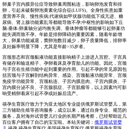
卵巢子宫内膜异位症导致卵巢周围粘连，影响卵泡发育和排
卵，引起未破裂卵泡黄素化综合征(LUFS)。全身性疾患如重
度营养不良、慢性疾病;代谢病如甲状腺功能低下或亢进、糖
尿病、肾上腺功能紊乱等都能导致不孕;中枢性的影响如下丘
脑-垂体-卵巢轴分泌均衡失调、垂体肿瘤等都能够引起卵巢功
能失调而致不孕。年龄是排卵障碍的重要因素，随着年龄增
大，卵巢功能减退，窦卵泡数目减少，卵子质量降低，排卵率
及妊娠率明显下降，尤其是年龄>35岁者。
宫颈形态和宫颈黏液功能直接影响精子上游进入宫腔。子宫具
有储存和输送精子、孕卵着床及孕育胎儿的功能。因此，宫颈
与子宫在生殖功能中起到重要的作用。引起不孕的常见原因包
括宫颈与子宫解剖结构异常、感染、宫颈黏液功能异常、宫颈
免疫学功能异常、宫颈粘连、子宫内膜息肉、子宫内膜炎、子
宫内膜分泌不良、子宫腺肌症、子宫肌瘤等，以上因素均可影
响受精卵着床引起不孕或妊娠后流产。
禧孕生育医疗致力于为亚太地区专业提供俄罗斯试管婴儿，第
三方辅助生殖等咨询服务，成立以来，通过自身专业、规范的
服务，及对海外试管婴儿行业的长期严格考察，已经帮助近几
百位客户拥有了自己的宝宝啦。本站关键词：
俄罗斯试管婴
儿
,禧孕,禧孕生育医疗,美国禧孕生育医疗,俄罗斯禧孕生育医