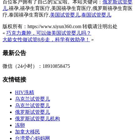
百位客户拥有了自己的宝宝啦。本站关键词：
俄罗斯试管婴
儿
,禧孕,禧孕生育医疗,美国禧孕生育医疗,俄罗斯禧孕生育医
疗,泰国禧孕生育医疗,
美国试管婴儿
,
泰国试管婴儿
版权所有：https://www.xiyun360.com 转载请注明出处
«
巧克力囊肿，可以做美国试管婴儿吗？
大龄女性做试管8步走，科学有效助孕！
»
最新公告
微信（24小时）：18910858475
友情链接
HIV洗精
乌克兰试管婴儿
乌克兰试管婴儿
俄罗斯试管婴儿
俄罗斯试管婴儿机构
冻卵
加拿大移民
台湾爱心妈妈网