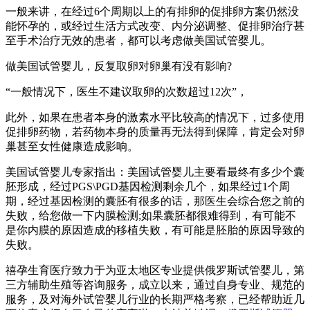
一般来讲，在经过6个周期以上的有排卵的促排卵方案仍然没
能怀孕的，或经过生活方式改变、内分泌调整、促排卵治疗甚
至手术治疗无效的患者，都可以考虑做美国试管婴儿。
做美国试管婴儿，反复取卵对卵巢有没有影响?
“一般情况下，医生不建议取卵的次数超过12次”，
此外，如果在患者本身的激素水平比较高的情况下，过多使用
促排卵药物，若药物本身的质量再无法得到保障，肯定会对卵
巢甚至女性健康造成影响。
美国试管婴儿专家指出：美国试管婴儿主要看最终有多少个囊
胚形成，经过PGS\PGD基因检测剩余几个，如果经过1个周
期，经过基因检测的囊胚有很多的话，那医生会综合您之前的
失败，给您做一下内膜检测;如果囊胚都很难得到，有可能不
是你内膜的原因造成的移植失败，有可能是胚胎的原因导致的
失败。
禧孕生育医疗致力于为亚太地区专业提供俄罗斯试管婴儿，第
三方辅助生殖等咨询服务，成立以来，通过自身专业、规范的
服务，及对海外试管婴儿行业的长期严格考察，已经帮助近几