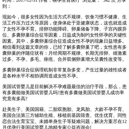
时间：2017-12-31
作者：禧孕生育医疗
浏览量： 542 次
分享
到：
现如今，很多女性因为生活方式不规律、饮食习惯不健康、生
活工作压力过大等原因，使身体处于亚健康状态，这也就造成
了女性不孕不育。排卵功能障碍、卵巢储备下降、子宫内膜异
位、多囊卵巢综合征等因素，日益成为制约女性怀孕的关键性
因素。其中，多囊卵巢综合征造成女性不孕的现象日益增多。
相信看到这篇文章的你，已经了解多囊卵巢了吧，女性患有多
囊卵巢的伴随症状有：月经周期不规律、长期无排卵、雄激素
过多、不孕、多毛、痤疮、合并双侧卵巢增大呈囊性改变等。
多囊卵巢综合征病理机制非常复杂多变，产生过量的雄性或者
是各种水平不相协调而造成女性不孕。
美国试管婴儿是目前解决不孕难题最佳的治疗手段，那么，患
有多囊能做美国试管婴儿吗?患有多囊做美国试管婴儿成功率
究竟有多高?
赴美生子、美国国籍、二胎双胞胎、龙凤胎、大龄不孕不育、
美国合法第三方辅助生殖、移植前基因筛查、优生优育、同性
恋合法生育宝宝、未婚单身生子等疑难问题，解决方案尽在12
月优孕行美国试管婴儿地精专家公益咨询会!