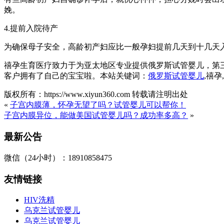
娩。
4.提前入院待产
为确保母子安全，高龄初产妇应比一般孕妇提前几天到十几天
禧孕生育医疗致力于为亚太地区专业提供俄罗斯试管婴儿，第
客户拥有了自己的宝宝啦。本站关键词：
俄罗斯试管婴儿
,禧
版权所有：https://www.xiyun360.com 转载请注明出处
«
子宫内膜薄，怀孕无望了吗？试管婴儿可以帮你！
子宫内膜异位，能做美国试管婴儿吗？成功率多高？
»
最新公告
微信（24小时）：18910858475
友情链接
HIV洗精
乌克兰试管婴儿
乌克兰试管婴儿