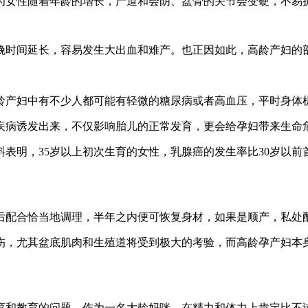
因为女性随着年龄的增长，产道和会阴、盆骨的关节会变硬，不易
娩时间延长，容易发生大出血和难产。也正因如此，高龄产妇的
龄产妇中有不少人都可能有轻微的糖尿病或者高血压，平时身体
疾病诱发出来，不仅影响胎儿的正常发育，更会给孕妇带来生命
表明，35岁以上初次生育的女性，乳腺癌的发生率比30岁以
产后配合恰当地调理，半年之内便可恢复身材，如果是顺产，私处
伤，尤其盆底肌肉和生殖道将受到极大的考验，而高龄孕产妇本
养育和教育的问题。作为一名大龄妈咪，在精力和体力上肯定比不