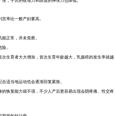
扩张，子宫的收缩力和阴道的伸张力也降低。
剖宫率比一般产妇要高。
机能正常，并未觉察。
危险。
前首次生育者大大增加，首次生育年龄越大，乳腺癌的发生率就越
配合适当地运动也会逐渐回复紧致。
身的恢复能力就不强，不少人产后更容易出现会阴疼痛、性交疼
过那些年轻父母。