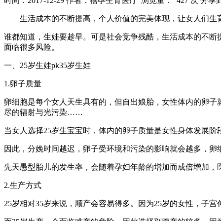
时间：2017-12-29
作者：禧孕生育医疗
浏览量： 427 次
分享
生活成本的不断提高，个人价值的完美体现，让女人们生育的
谁都知道，生娃要趁早。可是社会竞争残酷，生活成本的不断提
面临很多风险。
一、25岁生娃pk35岁生娃
1.卵子质量
卵细胞是每个女人天生具有的，但自出娘胎，女性体内的卵子
尽的辐射与光污染……
当女人选择25岁生宝宝时，体内的卵子质量是女性身体发展阶段
因此，分娩时间越迟，卵子受环境和污染的影响就会越多，卵
先天愚型胎儿的发生率，会随着孕妇年龄的增加而成倍增加，医学研究预测
2.生产方式
25岁相对35岁来说，顺产会容易得多。因为25岁的女性，