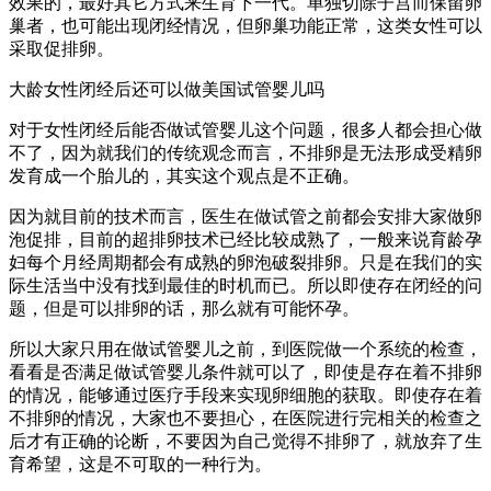
效果的，最好其它方式来生育下一代。单独切除子宫而保留卵
巢者，也可能出现闭经情况，但卵巢功能正常，这类女性可以
采取促排卵。
大龄女性闭经后还可以做美国试管婴儿吗
对于女性闭经后能否做试管婴儿这个问题，很多人都会担心做
不了，因为就我们的传统观念而言，不排卵是无法形成受精卵
发育成一个胎儿的，其实这个观点是不正确。
因为就目前的技术而言，医生在做试管之前都会安排大家做卵
泡促排，目前的超排卵技术已经比较成熟了，一般来说育龄孕
妇每个月经周期都会有成熟的卵泡破裂排卵。只是在我们的实
际生活当中没有找到最佳的时机而已。所以即使存在闭经的问
题，但是可以排卵的话，那么就有可能怀孕。
所以大家只用在做试管婴儿之前，到医院做一个系统的检查，
看看是否满足做试管婴儿条件就可以了，即使是存在着不排卵
的情况，能够通过医疗手段来实现卵细胞的获取。即使存在着
不排卵的情况，大家也不要担心，在医院进行完相关的检查之
后才有正确的论断，不要因为自己觉得不排卵了，就放弃了生
育希望，这是不可取的一种行为。