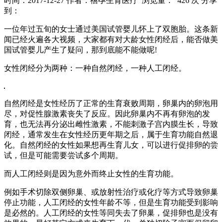
时间：2017-12-27
作者：禧孕生育医疗
浏览量： 426 次
分享
到：
一位年过五旬的女士通过美国试管婴儿怀上了双胞胎。这条新
闻已经火遍各大视频，大家都有对大龄女性闭经后，能否做美
国试管婴儿产生了疑问，那到底能不能做呢!
女性闭经分为两种：一种自然闭经，一种人工闭经。
自然闭经是女性经历了正常的生育衰败周期，卵巢内的卵泡用
尽，对促性腺激素丧失了反应。因此卵巢内不再有卵泡的发
育，也无法再分泌出雌性激素，不能刺激子宫内膜生长，导致
闭经，通常发生在女性经历更年期之后，属于生育功能自然退
化。自然闭经的女性如果想再生育儿女，可以进行促排卵的尝
试，但是可能需要尝试多个周期。
而人工闭经则是因为意外而终止女性的生育功能。
例如手术切除双侧卵巢、或放射性治疗或化疗等方式导致卵巢
停止功能，人工闭经的女性年龄不等，但是生育功能受到影响
是必然的。人工闭经的女性等同失去了卵巢，促排卵也是没有