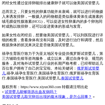
闭经女性通过促排卵能排出健康卵子就可以做美国试管婴儿
总而言之，只要女性的卵巢功能并未衰竭，就可以进行药物摄
入来诱发排卵，一般摄入的药物都是类似垂体黄体生成激素的
绒毛膜促性腺激素(HCG)，可以促进女性卵巢内的多个卵泡同
时成熟以致排卵，还可以促进黄体的形成与发育。
如果女性在闭经后，想要做美国试管婴儿，可以到医院进行详
细的检查，查看身体有没有问题，及时进行治疗和调理，然后
根据身体的状况来决定是否做美国试管婴儿。
禧孕生育医疗致力于为亚太地区专业提供俄罗斯试管婴儿，第
三方辅助生殖等咨询服务，成立以来，通过自身专业、规范的
服务，及对海外试管婴儿行业的长期严格考察，已经帮助近几
百位客户拥有了自己的宝宝啦。本站关键词：
俄罗斯试管婴
儿
,禧孕,禧孕生育医疗,美国禧孕生育医疗,俄罗斯禧孕生育医
疗,泰国禧孕生育医疗,美国试管婴儿,
泰国试管婴儿
版权所有：https://www.xiyun360.com 转载请注明出处
«
试管婴儿能够筛选出血友病吗？
美国试管婴儿取完卵后出现的腹水现象，是怎么回事？
»