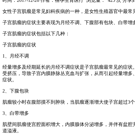
时间：2017-12-26
作者：禧孕生育医疗
浏览量： 425 次
分享
女性子宫肌瘤是常见妇科疾病的一种，是女性生殖器官中最常
子宫肌瘤的症状主要表现为月经不调、下腹部有包块、白带增
子宫肌瘤的症状包括以下几种：
子宫肌瘤的症状
1、月经不调
经量增多及经期延长的月经不调症状是子宫肌瘤最常见的症状
受挤压，导致子宫内膜静脉丛充血与扩张，从而引起经量增多
症状。
2、下腹包块
肌瘤较小时在腹部摸不到肿块，当肌瘤逐渐增大使子宫超过3
3、白带增多
肌壁间肌瘤使宫腔面积增大，内膜腺体分泌增多，并伴有盆腔
道溢液。