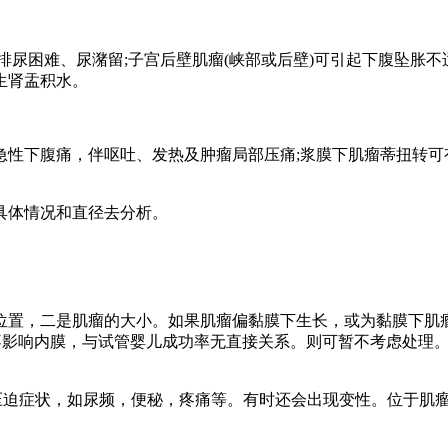
排尿困难、尿潴留;子宫后壁肌瘤(峡部或后壁)可引起下腹坠胀
生肾盂积水。
性下腹痛，伴呕吐、发热及肿瘤局部压痛;浆膜下肌瘤蒂扭转可
具体情况和直径去分析。
位置，二是肌瘤的大小。如果肌瘤偏黏膜下生长，或为黏膜下肌
它不影响内膜，与试管婴儿成功率无直接关系。则可暂不考虑处理
现压迫症状，如尿频，便秘，疼痛等。有时还会出现变性。位于肌