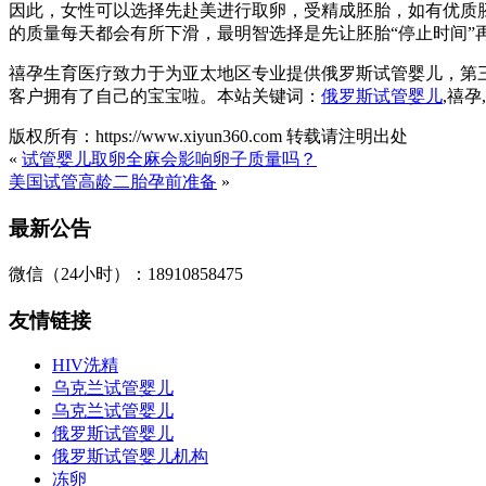
因此，女性可以选择先赴美进行取卵，受精成胚胎，如有优质
的质量每天都会有所下滑，最明智选择是先让胚胎“停止时间”
禧孕生育医疗致力于为亚太地区专业提供俄罗斯试管婴儿，第
客户拥有了自己的宝宝啦。本站关键词：
俄罗斯试管婴儿
,禧
版权所有：https://www.xiyun360.com 转载请注明出处
«
试管婴儿取卵全麻会影响卵子质量吗？
美国试管高龄二胎孕前准备
»
最新公告
微信（24小时）：18910858475
友情链接
HIV洗精
乌克兰试管婴儿
乌克兰试管婴儿
俄罗斯试管婴儿
俄罗斯试管婴儿机构
冻卵