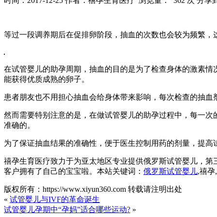
时间：2017-12-25
作者：禧孕生育医疗
浏览量： 362 次
分享
等过一段调养期后在促排卵阶段，抽血的次数也会较为频繁，
在试管婴儿的助孕周期，抽血的目的是为了检查身体的激素情
能获得优质成熟的卵子。
患者朋友也不用担心抽血会给身体带来影响，每次检查的抽血
然而需要特别注意的是，在做试管婴儿的助孕过程中，每一次
准确的。
为了保证抽血结果的准确性，便于医生控制用药的剂量，提高
禧孕生育医疗致力于为亚太地区专业提供俄罗斯试管婴儿，第
客户拥有了自己的宝宝啦。本站关键词：
俄罗斯试管婴儿
,禧孕
版权所有：https://www.xiyun360.com 转载请注明出处
«
试管婴儿与IVF的革命诞生
试管婴儿孕期中“孕妈”适合哪些运动?
»