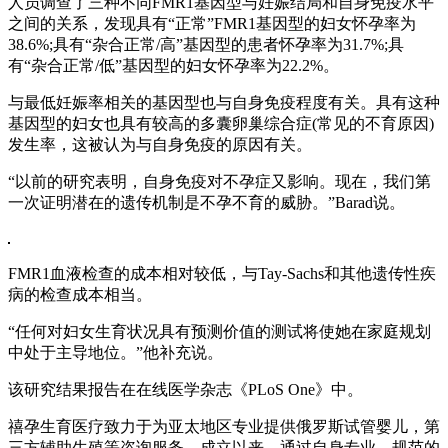
人员调查了三种不同FMR1基因型与妊娠结局和自身免疫水平
之间的关系，发现具有“正常”FMR1基因型的妇女怀孕率为
38.6%;具有“杂合正常/高”基因型的患者怀孕率为31.7%;具
有“杂合正常/低”基因型的妇女怀孕率为22.2%。
与最低妊娠率相关的基因型也与自身免疫程度有关。具有这种
基因型的妇女也具有较高的多囊卵巢综合症(常见的不育原因)
发生率，这被认为与自身免疫的原因有关。
“以前的研究表明，自身免疫对不孕症又影响。现在，我们第
一次证明潜在的遗传机制是不孕不育的威胁。”Barad说。
FMR1血液检查的成本相对较低，与Tay-Sachs和其他遗传性疾
病的检查成本相当。
“任何对妇女生育状况具有预测价值的测试将使她在家庭规划
中处于主导地位。”他补充说。
该研究结果报告在在线医学杂志《PLoS One》中。
禧孕生育医疗致力于为亚太地区专业提供俄罗斯试管婴儿，第
三方辅助生殖等咨询服务，成立以来，通过自身专业、规范的