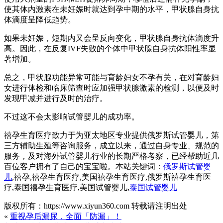
使其体内激素在未妊娠时就达到孕中期的水平，甲状腺自身抗
体滴度呈降低趋势。
如果未妊娠，短期内又会呈反向变化，甲状腺自身抗体滴度升
高。因此，在反复IVF失败的个体中甲状腺自身抗体阳性率显
著增加。
总之，甲状腺功能异常可能与育龄妇女不孕有关，在对育龄妇
女进行体检和临床筛查时应加强甲状腺激素的检测，以便及时
发现甲减并进行及时的治疗。
不过这不会太影响试管婴儿的成功率。
禧孕生育医疗致力于为亚太地区专业提供俄罗斯试管婴儿，第
三方辅助生殖等咨询服务，成立以来，通过自身专业、规范的
服务，及对海外试管婴儿行业的长期严格考察，已经帮助近几
百位客户拥有了自己的宝宝啦。本站关键词：
俄罗斯试管婴
儿
,禧孕,禧孕生育医疗,美国禧孕生育医疗,俄罗斯禧孕生育医
疗,泰国禧孕生育医疗,美国试管婴儿,
泰国试管婴儿
版权所有：https://www.xiyun360.com 转载请注明出处
«
重视孕后漏尿，全面「防漏」！