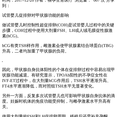
时间：2017-12-20
作者：禧孕生育医疗
浏览量： 607 次
分享
到：
试管婴儿促排卵对甲状腺功能的影响
做试管婴儿时控制性超促排卵(COH)是试管婴儿过程中的关键
步骤，COH过程中使用大剂量FSH、LH或人绒毛膜促性腺激
素(hCG)。
hCG有类TSH样作用，雌激素会使甲状腺素结合球蛋白(TBG)
升高，二者均加重了甲状腺的负荷。
因此，甲状腺自身抗体阳性的个体在促排卵过程中容易出现甲
状腺功能减退。有研究显示，TPOAb阳性的不孕症女性在
IVF-ET过程中，在大剂量hCG作用后，TSH水平逐渐升高、
FT4水平逐渐降低，而对照组TSH水平无显著变化。
另外一方面，反复多次试管婴儿也可影响甲状腺自身抗体的滴
度。妊娠时机体的免疫功能受抑制，与雌孕激素水平升高有
关。
使用大剂量的FSH和LH促排卵周期，移植后还需补充孕酮，