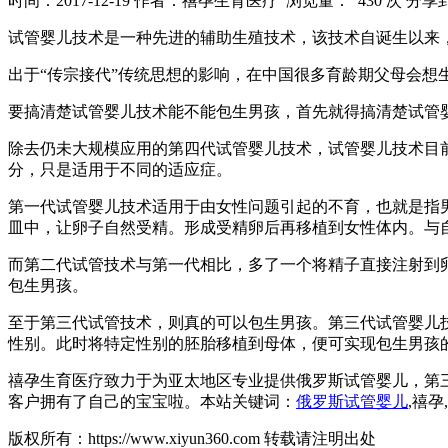
时间：2017-12-19
作者：禧孕生育医疗
浏览量： 430 次
分享
试管婴儿技术是一种先进的辅助生殖技术，该技术自诞生以来
出于“传宗接代”传统思想的影响，在中国很多育龄期父母会想
要搞清楚试管婴儿技术能不能包生男孩，首先就得搞清楚试管
除去仍未大规模应用的第四代试管婴儿技术，试管婴儿技术目
分，只是适用于不同的适应症。
第一代试管婴儿技术适用于由女性问题引起的不育，也就是指
皿中，让卵子自然受精。形成受精卵后再移植到女性体内。与
而第二代试管技术与第一代相比，多了一个将精子直接注射到
包生男孩。
至于第三代试管技术，则真的可以包生男孩。第三代试管婴儿
性别。此时将特定性别的胚胎移植到母体，便可实现包生男孩的
禧孕生育医疗致力于为亚太地区专业提供俄罗斯试管婴儿，第
客户拥有了自己的宝宝啦。本站关键词：
俄罗斯试管婴儿
,禧
版权所有：https://www.xiyun360.com 转载请注明出处