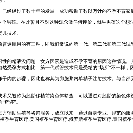
到：
，已经经过了数十年的发展，成功帮助了数以万计的不孕不育家
生个男孩。在此暂且不对这种观念做任何评价，就生男孩这个想
婴儿技术。
前普遍应用的有三种，即我们常说的第一代、第二代和第三代试
男性的精液没问题，女方因素是造成不孕不育的原因这种情况。
自然受孕方式相比，第一代试管技术只是受精的“场所”不一样，
卵子内的步骤，因此也称其为卵胞浆内单精子注射技术。与自然受
技术又被称为胚胎移植前染色体筛查，可以通过对胚胎的染色体进
“奇迹”。
三方辅助生殖等咨询服务，成立以来，通过自身专业、规范的服
孕,禧孕生育医疗,美国禧孕生育医疗,俄罗斯禧孕生育医疗,泰国禧