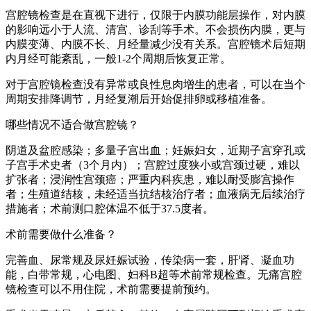
宫腔镜检查是在直视下进行，仅限于内膜功能层操作，对内膜
的影响远小于人流、清宫、诊刮等手术。不会损伤内膜，更与
内膜变薄、内膜不长、月经量减少没有关系。宫腔镜术后短期
内月经可能紊乱，一般1-2个周期后恢复正常。
对于宫腔镜检查没有异常或良性息肉增生的患者，可以在当个
周期安排降调节，月经复潮后开始促排卵或移植准备。
哪些情况不适合做宫腔镜？
阴道及盆腔感染；多量子宫出血；妊娠妇女，近期子宫穿孔或
子宫手术史者（3个月内）；宫腔过度狭小或宫颈过硬，难以
扩张者；浸润性宫颈癌；严重内科疾患，难以耐受膨宫操作
者；生殖道结核，未经适当抗结核治疗者；血液病无后续治疗
措施者；术前测口腔体温不低于37.5度者。
术前需要做什么准备？
完善血、尿常规及尿妊娠试验，传染病一套，肝肾、凝血功
能，白带常规，心电图、妇科B超等术前常规检查。无痛宫腔
镜检查可以不用住院，术前需要提前预约。