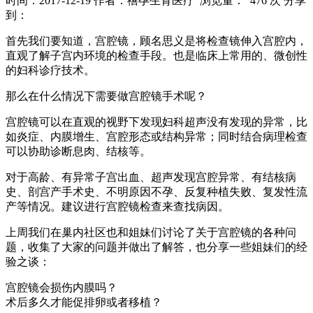
时间：2017-12-19
作者：禧孕生育医疗
浏览量： 476 次
分享
到：
首先我们要知道，宫腔镜，顾名思义是将检查镜伸入宫腔内，
直观了解子宫内环境的检查手段。也是临床上常用的、微创性
的妇科诊疗技术。
那么在什么情况下需要做宫腔镜手术呢？
宫腔镜可以在直观的视野下发现妇科超声没有发现的异常，比
如炎症、内膜增生、宫腔形态或结构异常；同时结合病理检查
可以协助诊断息肉、结核等。
对于高龄、有异常子宫出血、超声发现宫腔异常、有结核病
史、剖宫产手术史、不明原因不孕、反复种植失败、复发性流
产等情况。建议进行宫腔镜检查来查找病因。
上周我们在巢内社区也和姐妹们讨论了关于宫腔镜的各种问
题，收集了大家的问题并做出了解答，也分享一些姐妹们的经
验之谈：
宫腔镜会损伤内膜吗？
术后多久才能促排卵或者移植？