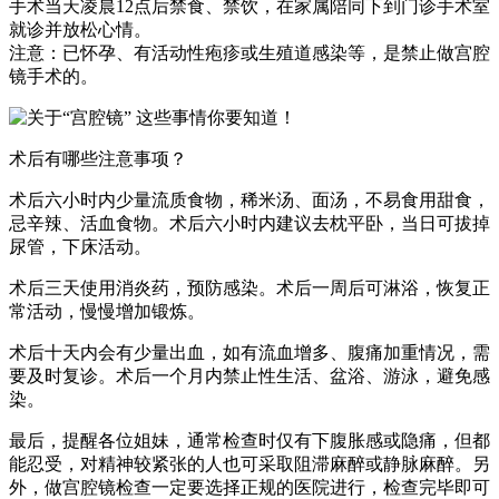
手术当天凌晨12点后禁食、禁饮，在家属陪同下到门诊手术室
就诊并放松心情。
注意：已怀孕、有活动性疱疹或生殖道感染等，是禁止做宫腔
镜手术的。
术后有哪些注意事项？
术后六小时内少量流质食物，稀米汤、面汤，不易食用甜食，
忌辛辣、活血食物。术后六小时内建议去枕平卧，当日可拔掉
尿管，下床活动。
术后三天使用消炎药，预防感染。术后一周后可淋浴，恢复正
常活动，慢慢增加锻炼。
术后十天内会有少量出血，如有流血增多、腹痛加重情况，需
要及时复诊。术后一个月内禁止性生活、盆浴、游泳，避免感
染。
最后，提醒各位姐妹，通常检查时仅有下腹胀感或隐痛，但都
能忍受，对精神较紧张的人也可采取阻滞麻醉或静脉麻醉。另
外，做宫腔镜检查一定要选择正规的医院进行，检查完毕即可