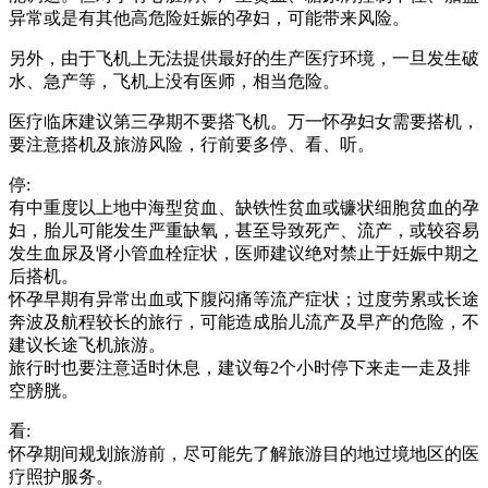
异常或是有其他高危险妊娠的孕妇，可能带来风险。
另外，由于飞机上无法提供最好的生产医疗环境，一旦发生破
水、急产等，飞机上没有医师，相当危险。
医疗临床建议第三孕期不要搭飞机。万一怀孕妇女需要搭机，
要注意搭机及旅游风险，行前要多停、看、听。
停:
有中重度以上地中海型贫血、缺铁性贫血或镰状细胞贫血的孕
妇，胎儿可能发生严重缺氧，甚至导致死产、流产，或较容易
发生血尿及肾小管血栓症状，医师建议绝对禁止于妊娠中期之
后搭机。
怀孕早期有异常出血或下腹闷痛等流产症状；过度劳累或长途
奔波及航程较长的旅行，可能造成胎儿流产及早产的危险，不
建议长途飞机旅游。
旅行时也要注意适时休息，建议每2个小时停下来走一走及排
空膀胱。
看:
怀孕期间规划旅游前，尽可能先了解旅游目的地过境地区的医
疗照护服务。