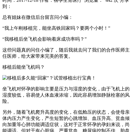
时间：2017-12-18
作者：禧孕生育医疗
浏览量： 442 次
分享
到：
总有姐妹在微信后台留言问小编：
“我上午刚移植完，能坐高铁回家吗？要两个小时！”
“我移植后坐飞机会影响着床成功率吗？”
这些问题真的问住小编了，随后我就去问了我们的合作医师主
任医师，给大家带来完美的答复。
移植后能坐飞机吗？
坐飞机对怀孕的影响主要是压力与湿度的变化，由于飞机上的
湿度较低，容易使人体血液浓缩，因此容易增加静脉栓塞的风
险。
另外，随着飞机爬升高度的变化，在低舱压的状态，会使母亲
体内压力产生变化，产生短暂的心跳增加、血压升高、贫血倾
向加重等心肺功能调适症状，这对于正常怀孕的孕妇来说，尚
能调适。但对于有心脏病、严重贫血、糖尿病控制不佳、胎盘