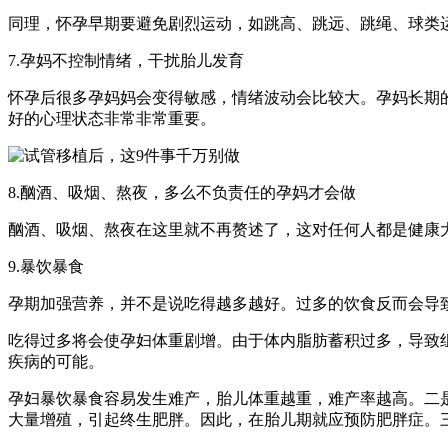
同理，怀孕早期要避免剧烈运动，如跳高、跳远、跳绳、球类
7.孕妈不控制情绪，干扰胎儿发育
怀孕后很多孕妈妈会变得敏感，情绪波动会比较大。孕妈长期
好的心理状态非常非常重要。
8.酗酒、吸烟、熬夜，多么不负责任的孕妈才会做
酗酒、吸烟、熬夜在这里就不再赘述了，这对任何人都是健康
9.暴饮暴食
孕期加强营养，并不是说吃得越多越好。过多的饮食反而会导
吃得过多将会使孕妇体重剧增。由于体内脂肪蓄积过多，导致
疾病的可能。
孕妇暴饮暴食容易发生难产，胎儿体重越重，难产率越高。二是
大量增殖，引起终生肥胖。因此，在胎儿期就应预防肥胖症。三