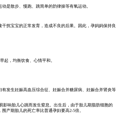
运动是散步、慢跑、跳简单的韵律操等有氧运动。
接干扰宝宝的正常发育，造成不良的后果。因此，孕妈妈保持良
睡早起，均衡饮食、心情平和。
妇有发生妊娠高血压综合征、妊娠合并糖尿病、妊娠合并肾炎等
，易影响胎儿心跳而发生窒息。出生后，由于胎儿期脂肪细胞的
围产期胎儿的死亡率比普通孕妇要高2-5倍。