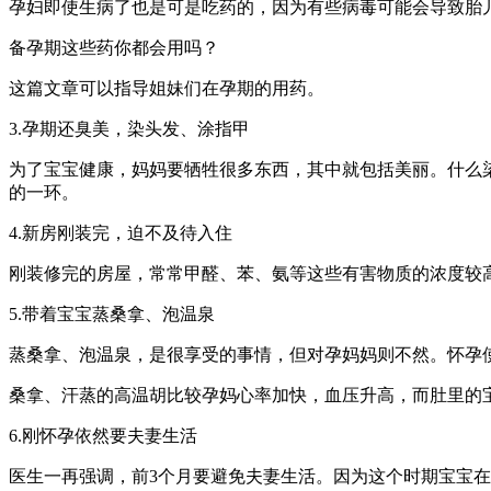
孕妇即使生病了也是可是吃药的，因为有些病毒可能会导致胎
备孕期这些药你都会用吗？
这篇文章可以指导姐妹们在孕期的用药。
3.孕期还臭美，染头发、涂指甲
为了宝宝健康，妈妈要牺牲很多东西，其中就包括美丽。什么
的一环。
4.新房刚装完，迫不及待入住
刚装修完的房屋，常常甲醛、苯、氨等这些有害物质的浓度较
5.带着宝宝蒸桑拿、泡温泉
蒸桑拿、泡温泉，是很享受的事情，但对孕妈妈则不然。怀孕
桑拿、汗蒸的高温胡比较孕妈心率加快，血压升高，而肚里的
6.刚怀孕依然要夫妻生活
医生一再强调，前3个月要避免夫妻生活。因为这个时期宝宝