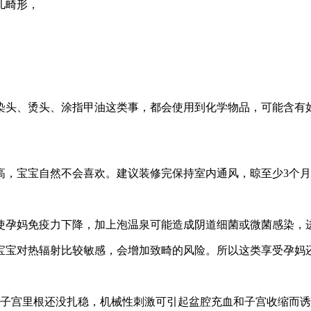
儿畸形，
染头、烫头、涂指甲油这类事，都会使用到化学物品，可能含有
高，宝宝自然不会喜欢。建议装修完保持室内通风，晾至少3个
使孕妈免疫力下降，加上泡温泉可能造成阴道细菌或微菌感染，
宝宝对热辐射比较敏感，会增加致畸的风险。所以这类享受孕妈
在子宫里根还没扎稳，机械性刺激可引起盆腔充血和子宫收缩而