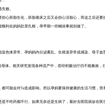
到：
植失败。
要担心胚胎生化，胚胎着床之后又会担心没胎心，而这之后还要担
能顺利在妈妈肚里扎根，孕早期一些糊涂事就别做了。
胎染色体异常、孕妈妈内分泌紊乱、生殖道异常或感染、母子血
脱离母体。相关研究发现各种流产中，若经积极治疗仍不能奏效，
，都可能会对Ta造成影响。所以孕妈要保持健康的生活习惯，营
还是不吃药都不行。如果无奈还是生病了，最好去医院就诊在医生