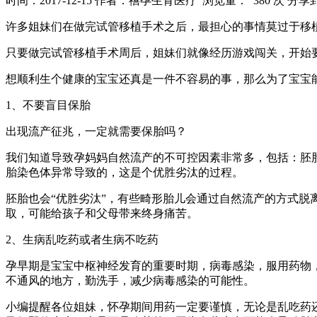
时间：2017-12-15
作者：禧孕生育医疗
浏览量： 380 次
分享
许多姐妹们在做完试管移植手术之后，最担心的事情莫过于移
只要做完试管移植手术周后，姐妹们就像经历游戏闯关，开始
想顺利生个健康的宝宝还真是一件不容易的事，那么为了宝宝
1、不要盲目保胎
出现流产征兆，一定就需要保胎吗？
我们知道导致孕妈妈自然流产的不可控因素非常多，包括：胚
胎染色体异常导致的，这是个优胜劣汰的过程。
胚胎也会“优胜劣汰”，有些畸形胎儿会通过自然流产的方式
取，可能给孩子和父母带来终身痛苦。
2、生病乱吃药或者生病不吃药
孕早期是宝宝中枢神经发育的重要时期，病毒感染，服用药物
不通风的地方，勤洗手，减少病毒感染的可能性。
小编提醒各位姐妹，怀孕期间用药一定要谨慎，无论是乱吃药