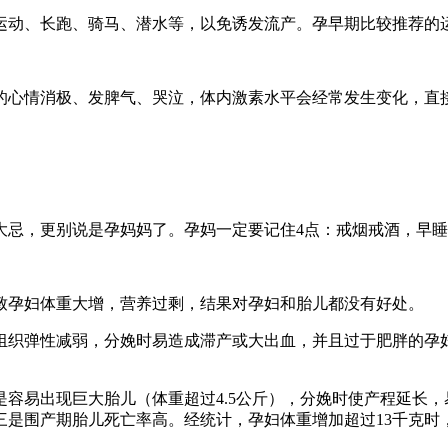
运动、长跑、骑马、潜水等，以免诱发流产。孕早期比较推荐的
的心情消极、发脾气、哭泣，体内激素水平会经常发生变化，直
大忌，更别说是孕妈妈了。孕妈一定要记住4点：戒烟戒酒，早
致孕妇体重大增，营养过剩，结果对孕妇和胎儿都没有好处。
组织弹性减弱，分娩时易造成滞产或大出血，并且过于肥胖的孕
容易出现巨大胎儿（体重超过4.5公斤），分娩时使产程延长
是围产期胎儿死亡率高。经统计，孕妇体重增加超过13千克时，