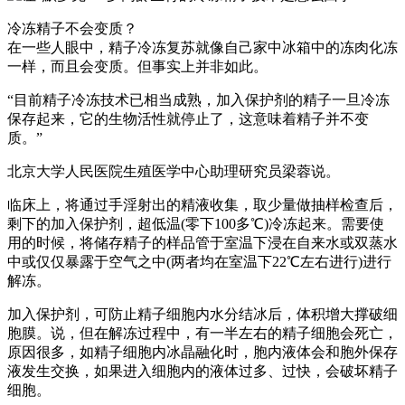
冷冻精子不会变质？
在一些人眼中，精子冷冻复苏就像自己家中冰箱中的冻肉化冻
一样，而且会变质。但事实上并非如此。
“目前精子冷冻技术已相当成熟，加入保护剂的精子一旦冷冻
保存起来，它的生物活性就停止了，这意味着精子并不变
质。”
北京大学人民医院生殖医学中心助理研究员梁蓉说。
临床上，将通过手淫射出的精液收集，取少量做抽样检查后，
剩下的加入保护剂，超低温(零下100多℃)冷冻起来。需要使
用的时候，将储存精子的样品管于室温下浸在自来水或双蒸水
中或仅仅暴露于空气之中(两者均在室温下22℃左右进行)进行
解冻。
加入保护剂，可防止精子细胞内水分结冰后，体积增大撑破细
胞膜。说，但在解冻过程中，有一半左右的精子细胞会死亡，
原因很多，如精子细胞内冰晶融化时，胞内液体会和胞外保存
液发生交换，如果进入细胞内的液体过多、过快，会破坏精子
细胞。