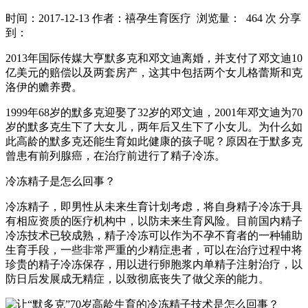
时间：2017-12-13
作者：禧孕生育医疗
浏览量： 464 次
分享
到：
2013年国际传媒大亨默多克和邓文迪离婚，并支付了邓文迪10
亿美元的赔偿以及两套房产，这其中包括两个女儿格蕾斯和克
洛伊的赡养费。
1999年68岁的默多克迎娶了32岁的邓文迪，2001年邓文迪为70
岁的默多克生下了大女儿，两年后又生下了小女儿。为什么如
此高龄的默多克还能生育如此健康的孩子呢？原因在于默多克
曾患有前列腺癌，在治疗前进行了精子冷冻。
冷冻精子是怎么回事？
冷冻精子，即男性从未来生育计划考虑，将自身精子冷冻于具
有相应资质的医疗机构中，以防未来生育风险。目前国内精子
冷冻技术已较成熟，精子冷冻可以作为不孕不育者的一种辅助
生育手段，一些非常严重的少精症患者，可以在治疗过程中将
珍贵的精子冷冻保存，用以进行卵胞浆内单精子注射治疗，以
防日后发展成无精症，以致彻底丧失了做父亲的能力。