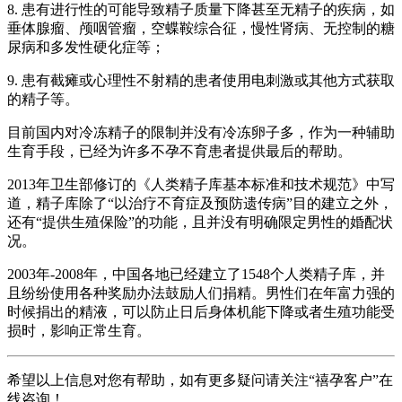
8. 患有进行性的可能导致精子质量下降甚至无精子的疾病，如
垂体腺瘤、颅咽管瘤，空蝶鞍综合征，慢性肾病、无控制的糖
尿病和多发性硬化症等；
9. 患有截瘫或心理性不射精的患者使用电刺激或其他方式获取
的精子等。
目前国内对冷冻精子的限制并没有冷冻卵子多，作为一种辅助
生育手段，已经为许多不孕不育患者提供最后的帮助。
2013年卫生部修订的《人类精子库基本标准和技术规范》中写
道，精子库除了“以治疗不育症及预防遗传病”目的建立之外，
还有“提供生殖保险”的功能，且并没有明确限定男性的婚配状
况。
2003年-2008年，中国各地已经建立了1548个人类精子库，并
且纷纷使用各种奖励办法鼓励人们捐精。男性们在年富力强的
时候捐出的精液，可以防止日后身体机能下降或者生殖功能受
损时，影响正常生育。
希望以上信息对您有帮助，如有更多疑问请关注“禧孕客户”在
线咨询！