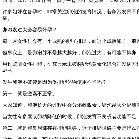
时间：2017-11-29
作者：禧孕生育医疗
浏览量： 399 次
分享
许多姐妹在备孕时，非常关注卵泡的发育情况，若卵泡发育不
症。
卵泡发过大会容易怀孕？
每一月女性只会有一个成熟的卵子排出，而这个成熟卵子一般是在
但事实上，是卵泡并不是越大越好，卵泡过大，有可能不排卵
用过监测女性排卵，研究显示未破裂卵泡黄素化综合征发病率约
43%。
发生卵泡不破裂是因为促排卵药物使用不当吗？
第一，就是激素不正常。
大家知道，卵泡长大的过程中会分泌雌激素，卵泡越大分泌雌激
当女性有多囊或卵功降低的时候，卵泡发育不良或者功能不足
第二，就是卵巢局部存在排卵障碍，这个排卵障碍主要是指盆