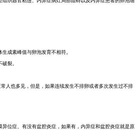
腔组织器官粘连、内异症病灶局部阻碍以及内异症患者的卵泡细
体生成素峰值与卵泡发育不相符。
不破裂。
正常人也多见，但是，如果连续发生不排卵或者多次发生过不排
膜异位症、有没有盆腔炎症，如果有，内异症和盆腔炎症就是原