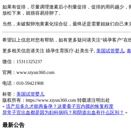
如果有促排，尽量调理激素后小剂量促排，促排的用药越少，
放松下来，就很容易排卵了。
当然，未破裂卵泡黄素化综合征，最终还是需要姐妹们自己来
希望以上信息对您有帮助，如有更多疑问请关注“禧孕客户”在
更多相关信息请关注 禧孕生育医疗-赴美生子,
美国试管婴儿
,
微信：15311325237
官网：www.xiyun360.com
电话：010-59421908
标签：
美国试管婴儿
版权所有：https://www.xiyun360.com 转载请注明出处
«
流产后多久才能再备孕？这要看子宫内膜的恢复程度
异常子宫出血都是因为妇科病吗？和阴道出血有什么区别？
»
最新公告