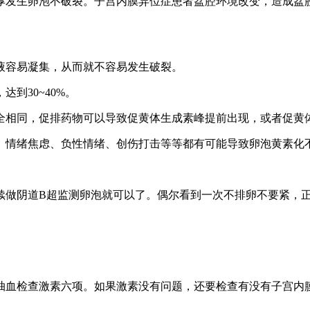
厚发生卵泡不破裂。子宫内膜异位症患者盆腔环境改变，造成盆
液容易凝集，从而就不容易发生破裂。
到30~40%。
全相同，促排药物可以导致促黄体生成素峰提前出现，或者促黄
、情绪焦虑、负性情绪、创伤打击等等都有可能导致卵泡黄素化
续做阴道B超监测卵泡就可以了。偶尔看到一次不排卵不要紧，
抽血检查激素六项。如果激素没有问题，还要检查有没有子宫内