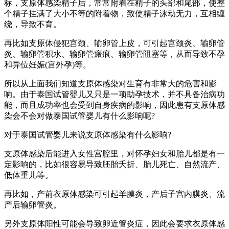
标，支原体感染精子后，常常附着在精子的头部和尾部，使整
个精子挂满了大小不等的附着物，致使精子泳动无力，互相缠
绕，导致不育。
再比如支原体侵犯宫颈、输卵管上皮，可引起宫颈炎、输卵管
炎、输卵管积水、输卵管瘢痕、输卵管阻塞等，从而导致不孕
和异位妊娠(宫外孕)等。
所以从上面我们知道支原体感染对生育有非常大的危害和影
响。由于泰国试管婴儿又只是一项助孕技术，并不具备治病功
能，而且成功率也会受到自身疾病的影响，因此患有支原体感
染会不会对做泰国试管婴儿有什么影响呢?
对于泰国试管婴儿来说支原体感染有什么影响?
支原体感染后能进入女性宫腔里，对怀孕妇女和胎儿都是有一
定影响的，比如很容易导致胚胎夭折、胎儿死亡、自然流产、
低体重儿等。
再比如，产前衣原体感染可引起羊膜炎，产后子宫内膜炎、流
产后输卵管炎。
另外支原体阳性可能会导致卵近管炎症，因此会要求衣原体感