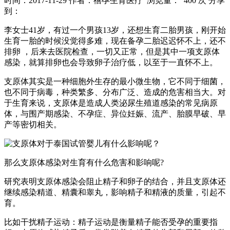
时间：2017-11-29
作者：禧孕生育医疗
浏览量： 400 次
分享
到：
李女士41岁，有过一个男孩13岁，还想生育二胎男孩，刚开始
生育一胎的时候没觉得多难，现在备孕二胎迟迟怀不上，还不
排卵 ，后来去医院检查，一切又正常，但是其中一项支原体
感染，就算排卵也会导致卵子治疗低，以至于一直怀不上。
支原体其实是一种细胞外生存的最小微生物，它不同于细菌，
也不同于病毒，种类繁多、分布广泛、造成的危害相当大。对
于生育来说，支原体是造成人类泌尿生殖道感染的常见病原
体，与围产期感染、不孕症、异位妊娠、流产、胎膜早破、早
产等密切相关。
那么支原体感染对生育有什么危害和影响呢?
研究表明支原体感染会阻止精子和卵子的结合，并且支原体还
继续感染精道、精囊和睾丸，影响精子和精液的质量，引起不
育。
比如干扰精子运动：精子运动是衡量精子能否受孕的重要指