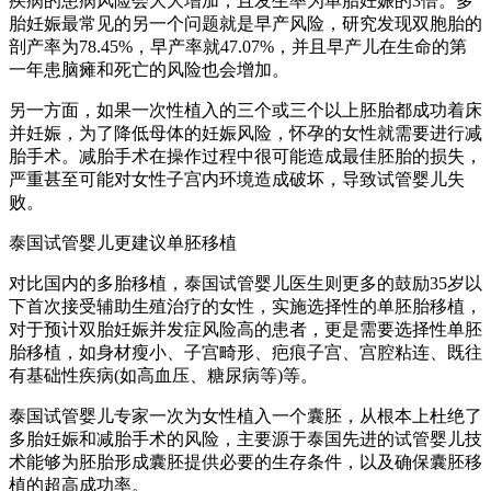
疾病的患病风险会大大增加，且发生率为单胎妊娠的3倍。多
胎妊娠最常见的另一个问题就是早产风险，研究发现双胞胎的
剖产率为78.45%，早产率就47.07%，并且早产儿在生命的第
一年患脑瘫和死亡的风险也会增加。
另一方面，如果一次性植入的三个或三个以上胚胎都成功着床
并妊娠，为了降低母体的妊娠风险，怀孕的女性就需要进行减
胎手术。减胎手术在操作过程中很可能造成最佳胚胎的损失，
严重甚至可能对女性子宫内环境造成破坏，导致试管婴儿失
败。
泰国试管婴儿更建议单胚移植
对比国内的多胎移植，泰国试管婴儿医生则更多的鼓励35岁以
下首次接受辅助生殖治疗的女性，实施选择性的单胚胎移植，
对于预计双胎妊娠并发症风险高的患者，更是需要选择性单胚
胎移植，如身材瘦小、子宫畸形、疤痕子宫、宫腔粘连、既往
有基础性疾病(如高血压、糖尿病等)等。
泰国试管婴儿专家一次为女性植入一个囊胚，从根本上杜绝了
多胎妊娠和减胎手术的风险，主要源于泰国先进的试管婴儿技
术能够为胚胎形成囊胚提供必要的生存条件，以及确保囊胚移
植的超高成功率。