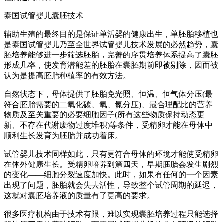
泰国试管婴儿囊胚技术
辅助生殖的最终目的是保证单活婴的健康出生，单胚胎移植也
是泰国试管婴儿乃至全世界试管婴儿技术发展的必然趋势，囊
胚培养能够进一步筛选胚胎，完善的序贯培养体系提高了囊胚
形成几率，使发育潜能差的胚胎在囊胚期前即被剔除，因而被
认为是提高胚胎种植率的有效方法。
自然状态下，母体提供了胚胎免光照、恒温、恒气体分压(最
符合胚胎需要的二氧化碳、氧、氮分压)、最合理配比的营养
物质及至关重要的必要细胞因子(所有这些物质保持动态更
新、不存在代谢废物过度堆积)等条件，受精卵才能在母体中
顺利生长发育为胚胎并成功着床。
试管婴儿技术同样如此，只有更符合母体的环境才能使受精卵
在体外健康生长。受精卵培养到第四天，早期胚胎会发生剧烈
的变化——细胞分裂速度加快。此时，如果有任何的一个因素
出现了问题，胚胎就会失去活性，导致整个试管周期的延迟，
这就对囊胚培养液的质量有了更高的要求。
很多医疗机构由于技术有限，难以实现囊胚培养过程只能选择