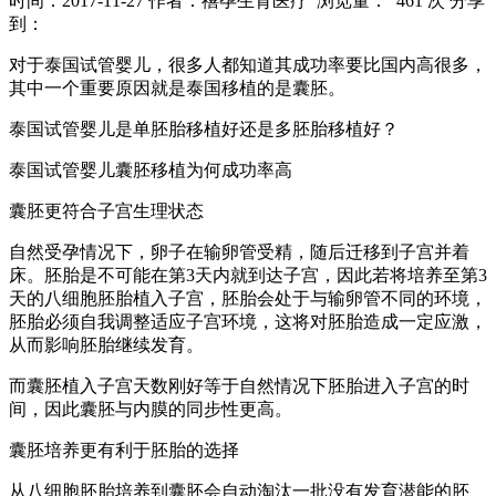
时间：2017-11-27
作者：禧孕生育医疗
浏览量： 461 次
分享
到：
对于泰国试管婴儿，很多人都知道其成功率要比国内高很多，
其中一个重要原因就是泰国移植的是囊胚。
泰国试管婴儿是单胚胎移植好还是多胚胎移植好？
泰国试管婴儿囊胚移植为何成功率高
囊胚更符合子宫生理状态
自然受孕情况下，卵子在输卵管受精，随后迁移到子宫并着
床。胚胎是不可能在第3天内就到达子宫，因此若将培养至第3
天的八细胞胚胎植入子宫，胚胎会处于与输卵管不同的环境，
胚胎必须自我调整适应子宫环境，这将对胚胎造成一定应激，
从而影响胚胎继续发育。
而囊胚植入子宫天数刚好等于自然情况下胚胎进入子宫的时
间，因此囊胚与内膜的同步性更高。
囊胚培养更有利于胚胎的选择
从八细胞胚胎培养到囊胚会自动淘汰一批没有发育潜能的胚