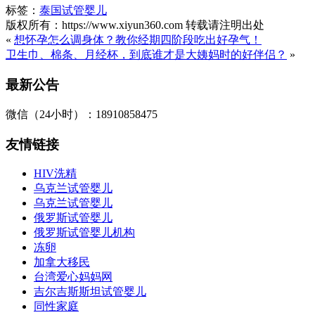
标签：
泰国试管婴儿
版权所有：https://www.xiyun360.com 转载请注明出处
«
想怀孕怎么调身体？教你经期四阶段吃出好孕气！
卫生巾、棉条、月经杯，到底谁才是大姨妈时的好伴侣？
»
最新公告
微信（24小时）：18910858475
友情链接
HIV洗精
乌克兰试管婴儿
乌克兰试管婴儿
俄罗斯试管婴儿
俄罗斯试管婴儿机构
冻卵
加拿大移民
台湾爱心妈妈网
吉尔吉斯斯坦试管婴儿
同性家庭