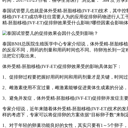
时间：2017-11-23
作者：禧孕生育医疗
浏览量： 384 次
分享
泰国试管婴儿也就是体外受精-胚胎移植(IVF-ET)技术，
移植(IVF-ET)成功率往往需要人为的应用促排卵药物进
精-胚胎移植(IVF-ET)促排卵效果受什么影响?哪些因素会影响体外
泰国BNH总医院生殖医学中心专家介绍说，体外受精-胚胎移植
的反应不同，用药的剂量和用药时间也不同。待卵泡长到一定
法把它们取出来。
体外受精-胚胎移植(IVF-ET)促排卵效果受的影响具体如下：
1、促排卵过程要把握好用药时间和用药剂量才是关键，时间
2、雌激素使用不宜过量，雌激素能够促进黄体生成素的分泌
3、避免并发症，体外受精-胚胎移植(IVF-ET)促排卵并
专家介绍说，近年来随着体外受精-胚胎移植(IVF-ET)技
样的考虑下，专家可以将促排卵的方案依据“目标卵子数”来制
1、对于年轻的卵巢功能良好的女性，其实只要有1～5个卵子