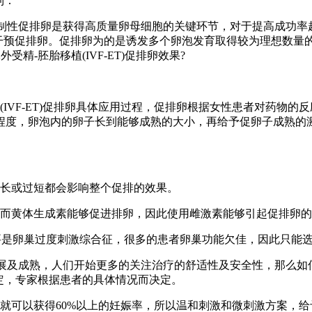
到：
其中控制性促排卵是获得高质量卵母细胞的关键环节，对于提高成功
行人工干预促排卵。促排卵为的是诱发多个卵泡发育取得较为理想数
受精-胚胎移植(IVF-ET)促排卵效果?
(IVF-ET)促排卵具体应用过程，促排卵根据女性患者对药物
程度，卵泡内的卵子长到能够成熟的大小，再给予促卵子成熟的
过长或过短都会影响整个促排的效果。
，而黄体生成素能够促进排卵，因此使用雌激素能够引起促排卵
发症主要是卵巢过度刺激综合征，很多的患者卵巢功能欠佳，因此只能
术的发展及成熟，人们开始更多的关注治疗的舒适性及安全性，那么
定，专家根据患者的具体情况而决定。
，就可以获得60%以上的妊娠率，所以温和刺激和微刺激方案，