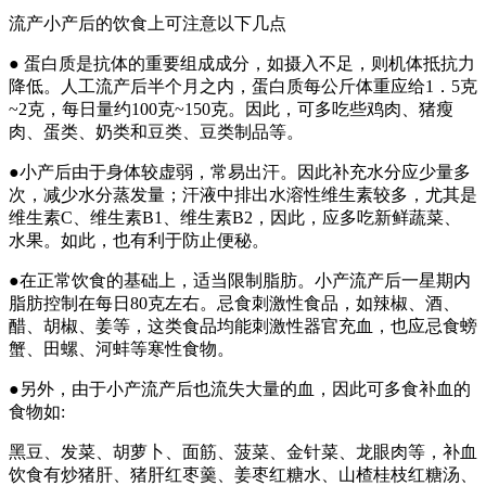
流产小产后的饮食上可注意以下几点
● 蛋白质是抗体的重要组成成分，如摄入不足，则机体抵抗力
降低。人工流产后半个月之内，蛋白质每公斤体重应给1．5克
~2克，每日量约100克~150克。因此，可多吃些鸡肉、猪瘦
肉、蛋类、奶类和豆类、豆类制品等。
●小产后由于身体较虚弱，常易出汗。因此补充水分应少量多
次，减少水分蒸发量；汗液中排出水溶性维生素较多，尤其是
维生素C、维生素B1、维生素B2，因此，应多吃新鲜蔬菜、
水果。如此，也有利于防止便秘。
●在正常饮食的基础上，适当限制脂肪。小产流产后一星期内
脂肪控制在每日80克左右。忌食刺激性食品，如辣椒、酒、
醋、胡椒、姜等，这类食品均能刺激性器官充血，也应忌食螃
蟹、田螺、河蚌等寒性食物。
●另外，由于小产流产后也流失大量的血，因此可多食补血的
食物如:
黑豆、发菜、胡萝卜、面筋、菠菜、金针菜、龙眼肉等，补血
饮食有炒猪肝、猪肝红枣羹、姜枣红糖水、山楂桂枝红糖汤、