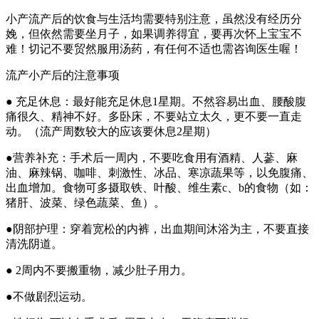
小产流产后的饮食与生活均需要特别注意，虽然没有经历分
娩，但依然需要坐月子，如果调养得宜，要再次怀上宝宝不
难！切记不要贸然服用汤药，有任何不适也需咨询医生喔！
流产小产后的注意事项
● 充足休息：最好能充足休息1星期。不然容易出血、腰酸腹
痛很久、精神不好。多卧床，不要站立太久，更不要一直走
动。（流产周数较大的应该要休息2星期）
●营养补充：手术后一周内，不要吃食用有酒精、人蔘、麻
油、麻辣锅、咖啡、刺激性、冰品、寒凉蔬果等，以免腹痛、
出血增加。食物可多摄取铁、叶酸、维生素c、b的食物（如：
猪肝、波菜、绿色蔬菜、鱼）。
●阴部护理：穿着宽松的内裤，出血期间沐浴为主，不要直接
清洗阴道。
● 2周内不要搬重物，减少肚子用力。
●不做剧烈运动。