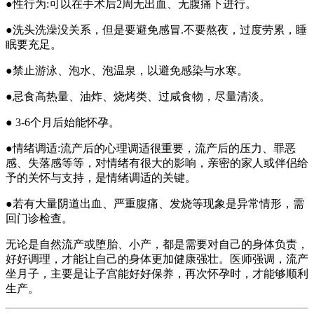
●性行为:可以在手术后2周无出血、无腹痛下进行。
●洗头洗澡没关系，但是要避免感冒.不要熬夜，过度劳累，睡
眠要充足。
●禁止游泳、泡水、泡温泉，以避免感染与水寒。
●忌食高热量、油炸、烧烤类、过咸食物，尽量清淡。
● 3-6个月后始能怀孕。
●情绪调适:流产后的心理调适很重要，流产后的压力、罪恶
感、失落感等等，对情绪有很大的影响，亲密的家人或伴侣给
予的关怀与支持，是情绪调适的关键。
●若有大量阴道出血、严重腹痛、发烧等现象是异常情形，需
回门诊检查。
无论是自然流产或堕胎、小产，都是需要对自己的身体负责，
好好调理，才能让自己的身体更加健康强壮。医师强调，流产
坐月子，主要是让子宫能好好保养，再次怀孕时，才能够顺利
生产。