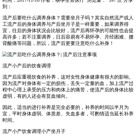
时间：2017-11-16
作者：禧孕生育医疗
浏览量： 397 次
分享
到：
流产后要吃什么调养身体？需要坐月子吗？其实自然流产或人
工流产后的身体调养与产后坐月子是一样重要，如果调养得
宜，往后的身体状况会比较好，流产后再怀孕的可能性也会提
高许多；若不注重调养，日后容易有不易怀孕、月经困难、腰
背酸痛等问题，所以，流产后更要注意吃什么补身！
流产小产后的饮食调理
流产后应重视饮食的补养，这对女性身体健康有很大的影响。
因为流产对身体有一定的损伤，丢失一定量的血，加上流产过
程中心理上承受的压力和肉体上的痛苦，使流产后的身体比较
虚弱，有的人还会有贫血倾向。
因此，适当的进行补养是完全必要的，补养的时间以半月为
宜，平时身体虚弱、体质差、失血多者，可酌情适当延长补养
时间。
流产小产饮食调理小产坐月子