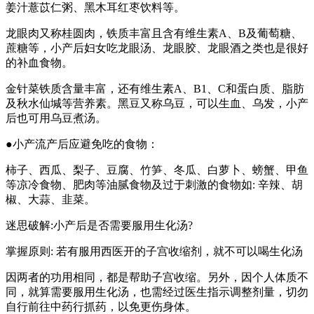
姜汁薏苡仁粥、黑木耳红枣饮料等。
龙眼肉又称桂圆肉，铁质丰富且含有维生素A、B及葡萄糖、
蔗糖等，小产后妇女吃龙眼汤、龙眼胶、龙眼酒之类也是很好
的补血食物。
金针菜铁质含量丰富，还有维生素A、B1、C和蛋白质、脂肪
及秋水仙堿等营养素。黑豆又称乌豆，可以生血、乌发，小产
后也可用乌豆煮汤。
●小产流产后应避免吃的食物：
柿子、西瓜、梨子、豆腐、竹笋、冬瓜、白萝卜、螃蟹、甲鱼
等凉冷食物、肥肉等油腻食物及过于刺激的食物如: 辛辣、胡
椒、大蒜、韭菜。
迷思破解:小产后是否需要服用生化汤?
掌握原则: 若有服用西医开的子宫收缩剂，就不可以喝生化汤
因两者的功用相同，都是帮助子宫收缩。另外，因个人体质不
同，就算需要服用生化汤，也需经过医生指示调整剂量，切勿
自行前往中药行抓药，以免更伤身体。