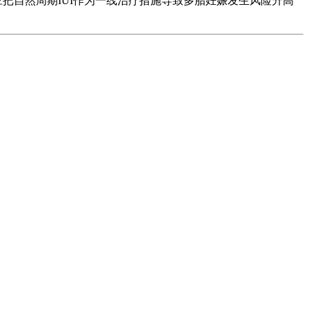
应把自然周期IUI作为一线治疗措施导致多胎妊娠发生风险升高