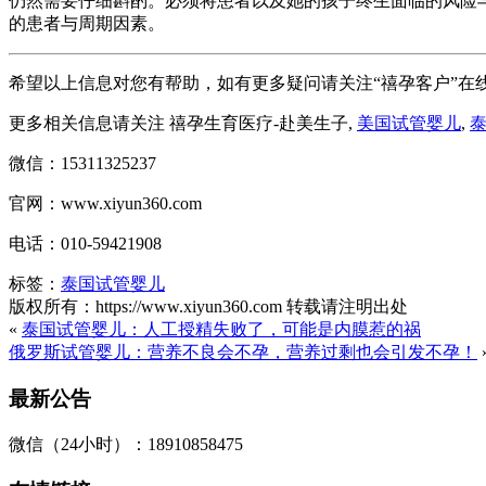
仍然需要仔细斟酌。必须将患者以及她的孩子终生面临的风险与I
的患者与周期因素。
希望以上信息对您有帮助，如有更多疑问请关注“禧孕客户”在
更多相关信息请关注 禧孕生育医疗-赴美生子,
美国试管婴儿
,
微信：15311325237
官网：www.xiyun360.com
电话：010-59421908
标签：
泰国试管婴儿
版权所有：https://www.xiyun360.com 转载请注明出处
«
泰国试管婴儿：人工授精失败了，可能是内膜惹的祸
俄罗斯试管婴儿：营养不良会不孕，营养过剩也会引发不孕！
最新公告
微信（24小时）：18910858475