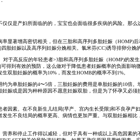
：
不仅仅是产妇所面临的的，宝宝也会面临很多疾病的风险。那么
显著增高密切相关，但在三胎和高序列多胎妊娠（HOMP)后表
0%的四胎妊娠以及高序列妊娠分娩相关。氯米芬(CC)诱导排卵分娩
。对于高反应的年轻患者>3胎和高序列多胎妊娠（HOMP)的发
MP均可得到有效的预防，这么做对于降低患者妊娠概率的负面影响
生双胎妊娠的概率为10%，而发生HOMB的概率不到1%。
约为单胎妊娠的4〜5倍，三胎妊娠的费用是单胎妊娠的10倍
妊娠或是因为种种原因不愿意妊娠双胎，但是为了怀孕又必须接受
患者因素。在不良新生儿结局[早产、宫内生长受限]和不良孕产
者发生不良结局的概率更高、病情也更加严重。与双胎妊娠相比，
、营养和停止工作得以减轻，但对于具有一种或以上高危因素的