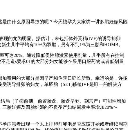
这是由什么原因导致的呢？今天禧孕为大家讲一讲多胎妊娠风险
现的尤为明显。据估计，未包括体外受精(IVF)的诱导排卵
的新生儿中平均有10%为双胎，另有不到1%为三胎和HOMB。
生率可达20%。通过降低促性腺激素使用剂量，几乎所有在控制
微不足道s要求01的大部分妇女能够在采用口服药物或者低剂量
。增加费用的大部分是因早产和住院日延长所致。幸运的是，许多
诱导排卵的妇女，单胚胎（SET)移植IVF是唯一的解决方
妇结局（子痫前期、前置胎盘、胎盘早剥、剖宫产）可能性增加
三胎妊娠及四胎妊娠的不良孕产妇结局发生率增加20%〜
不孕症患者出现一个以上排卵前卵泡是否应该开始或者继续周期