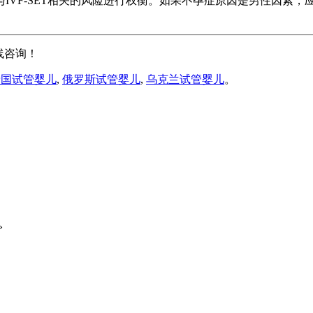
VF-SET相关的风险进行权衡。如果不孕症原因是男性因素，
线咨询！
泰国试管婴儿
,
俄罗斯试管婴儿
,
乌克兰试管婴儿
。
»