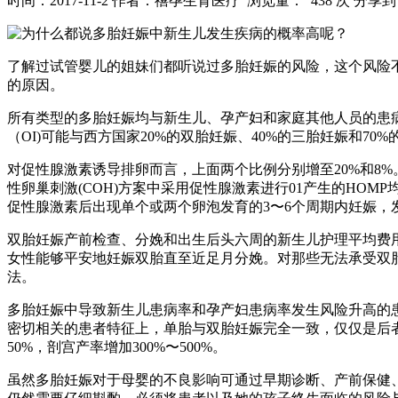
时间：2017-11-2
作者：禧孕生育医疗
浏览量： 438 次
分享到
了解过试管婴儿的姐妹们都听说过多胎妊娠的风险，这个风险
的原因。
所有类型的多胎妊娠均与新生儿、孕产妇和家庭其他人员的患病率
（OI)可能与西方国家20%的双胎妊娠、40%的三胎妊娠和7
对促性腺激素诱导排卵而言，上面两个比例分别增至20%和8%
性卵巢刺激(COH)方案中采用促性腺激素进行01产生的HO
促性腺激素后出现单个或两个卵泡发育的3〜6个周期内妊娠，发
双胎妊娠产前检查、分娩和出生后头六周的新生儿护理平均费用
女性能够平安地妊娠双胎直至近足月分娩。对那些无法承受双胎
法。
多胎妊娠中导致新生儿患病率和孕产妇患病率发生风险升高的
密切相关的患者特征上，单胎与双胎妊娠完全一致，仅仅是后
50%，剖宫产率增加300%〜500%。
虽然多胎妊娠对于母婴的不良影响可通过早期诊断、产前保健