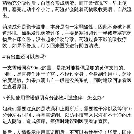
药物充分吸收后，自然会形成药渣。而正常情况下，早上使
用，塞完走动半个小时，药渣都会随着药物吸收完后，自然流
出。
药渣成分是聚卡波非，本身是有一定弱酸性，因此不会破坏阴
道环境。如果发现药渣过多，主要是塞得超过一半或者塞完药
物后在床久卧，没有起来活动导致。药渣过多不影响吸收疗
效，如果不舒服，可以回来医院进行阴道清洗。
4.有出血还可以塞吗?
一支雪诺同有90mg的量，是绝对能提供足够的黄体支持的。
同时，是直接作用于子宫，不经过全身，全身副作用小，药物
浓度足够。如果点滴出血一般是没关系的，同时建议回诊看医
生查看原因。
5.长期使用雪诺酮阴有分泌物刺激瘙痒，怎么办?
姐妹们需要注意的是洗澡和上厕所后，需要擦干净以及等待10
分钟左右时间，再塞雪诺酮。以防不慎带入尿液和不干净的水
进入阴道，造成瘙痒。瘙痒时建议到医院看诊查因。
最后，友情提示使用雪诺酮后，不可以有性生活！毕竟，即使