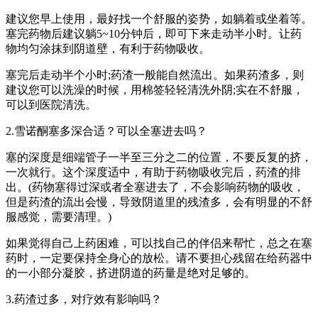
建议您早上使用，最好找一个舒服的姿势，如躺着或坐着等。
塞完药物后建议躺5~10分钟后，即可下来走动半小时。让药
物均匀涂抹到阴道壁，有利于药物吸收。
塞完后走动半个小时;药渣一般能自然流出。如果药渣多，则
建议您可以洗澡的时候，用棉签轻轻清洗外阴;实在不舒服，
可以到医院清洗。
2.雪诺酮塞多深合适？可以全塞进去吗？
塞的深度是细端管子一半至三分之二的位置，不要反复的挤，
一次就行。这个深度适中，有助于药物吸收完后，药渣的排
出。(药物塞得过深或者全塞进去了，不会影响药物的吸收，
但是药渣的流出会慢，导致阴道里的残渣多，会有明显的不舒
服感觉，需要清理。)
如果觉得自己上药困难，可以找自己的伴侣来帮忙，总之在塞
药时，一定要保持全身心的放松。请不要担心残留在给药器中
的一小部分凝胶，挤进阴道的药量是绝对足够的。
3.药渣过多，对疗效有影响吗？