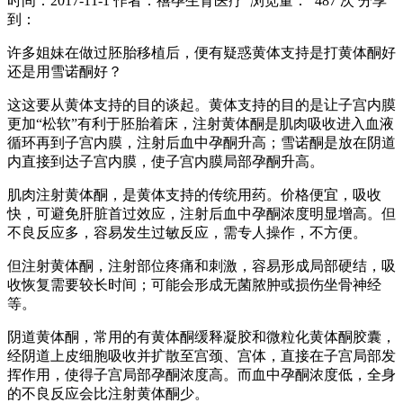
时间：2017-11-1
作者：禧孕生育医疗
浏览量： 487 次
分享
到：
许多姐妹在做过胚胎移植后，便有疑惑黄体支持是打黄体酮好
还是用雪诺酮好？
这这要从黄体支持的目的谈起。黄体支持的目的是让子宫内膜
更加“松软”有利于胚胎着床，注射黄体酮是肌肉吸收进入血液
循环再到子宫内膜，注射后血中孕酮升高；雪诺酮是放在阴道
内直接到达子宫内膜，使子宫内膜局部孕酮升高。
肌肉注射黄体酮，是黄体支持的传统用药。价格便宜，吸收
快，可避免肝脏首过效应，注射后血中孕酮浓度明显增高。但
不良反应多，容易发生过敏反应，需专人操作，不方便。
但注射黄体酮，注射部位疼痛和刺激，容易形成局部硬结，吸
收恢复需要较长时间；可能会形成无菌脓肿或损伤坐骨神经
等。
阴道黄体酮，常用的有黄体酮缓释凝胶和微粒化黄体酮胶囊，
经阴道上皮细胞吸收并扩散至宫颈、宫体，直接在子宫局部发
挥作用，使得子宫局部孕酮浓度高。而血中孕酮浓度低，全身
的不良反应会比注射黄体酮少。