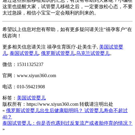
通过这些胚胎移植知识的汇总，有没有帮助到大家呢？小编在
这里也提醒大家，试管婴儿移植之后，一定要放松心态，不要
太过急躁，相信小宝宝一定会顺利的到来的。
希望以上信息对您有帮助，如有更多疑问请关注“禧孕客户”在
线咨询！
更多相关信息请关注 禧孕生育医疗-赴美生子,
美国试管婴
儿
,
泰国试管婴儿
,
俄罗斯试管婴儿
,
乌克兰试管婴儿
。
微信：15311325237
官网：www.xiyun360.com
电话：010-59421908
标签：
美国试管婴儿
版权所有：https://www.xiyun360.com 转载请注明出处
«
俄罗斯试管婴儿出生后健康聪明吗？ 试管婴儿寿命不超过
40？
泰国试管婴儿：你是否也遇到过反复流产或者胎停育的情况？
»