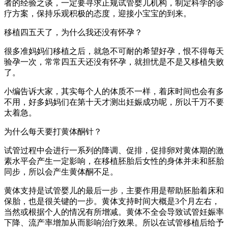
者的经验之谈，一定要寻求正规试管婴儿机构，制定科学的诊
疗方案，保持乐观积极的态度，迎接小宝宝的到来。
移植四五天了，为什么我还没有怀孕？
很多准妈妈们移植之后，就急不可耐的希望好孕，恨不得每天
验孕一次，常常四五天还没有怀孕，就担忧是不是又移植失败
了。
小编告诉大家，其实每个人的体质不一样，着床时间也会有多
不用，好多妈妈们在第十天才测出妊娠成功呢，所以千万不要
太着急。
为什么每天要打黄体酮针？
试管过程中会进行一系列的降调、促排，促排卵对黄体期的激
素水平会产生一定影响，在移植胚胎后女性的身体并未和胚胎
同步，所以会产生黄体酮不足。
黄体支持是试管婴儿的最后一步，主要作用是帮助胚胎着床和
保胎，也是很关键的一步。黄体支持时间大概是3个月左右，
当然或根据个人的情况有所增减。黄体不全会导致试管妊娠率
下降、流产率增加从而影响治疗效果。所以在试管移植后给予