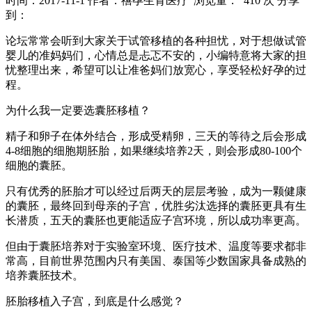
时间：2017-11-1
作者：禧孕生育医疗
浏览量： 410 次
分享
到：
论坛常常会听到大家关于试管移植的各种担忧，对于想做试管
婴儿的准妈妈们，心情总是忐忑不安的，小编特意将大家的担
忧整理出来，希望可以让准爸妈们放宽心，享受轻松好孕的过
程。
为什么我一定要选囊胚移植？
精子和卵子在体外结合，形成受精卵，三天的等待之后会形成
4-8细胞的细胞期胚胎，如果继续培养2天，则会形成80-100个
细胞的囊胚。
只有优秀的胚胎才可以经过后两天的层层考验，成为一颗健康
的囊胚，最终回到母亲的子宫，优胜劣汰选择的囊胚更具有生
长潜质，五天的囊胚也更能适应子宫环境，所以成功率更高。
但由于囊胚培养对于实验室环境、医疗技术、温度等要求都非
常高，目前世界范围内只有美国、泰国等少数国家具备成熟的
培养囊胚技术。
胚胎移植入子宫，到底是什么感觉？