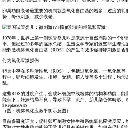
时间：2017-10-25
作者：禧孕生育医疗
浏览量： 449 次
分享
卵巢功能衰老最重要的机制就是氧化自由基的增多，过度的耗
势，降低刺激，减少衰老。
1978年，世界上第一例试管婴儿即是来源于自然周期的一个
率。但经过30多年的临床总结，生殖医学专家们这些非生理
能刺激机体氧化自由基（ROS）的产生？减少促排卵刺激是
何为氧化应激损伤
卵巢中存在多种活性氧（ROS），包括过氧化氢、一氧化氮等
程中，卵母细胞发生、排卵、受精、植入等等多个过程，均涉及
乱。
这些ROS的过度产生，会破坏细胞中线粒体的结构和功能，
能低下，妊娠结局不良，导致不孕、流产、胎儿染色体畸形、
$ReplaceAlt$
（图：机体氧化应激平衡示意图）
目前多研究证实，促排卵可刺激女性生殖系统氧化应激反应，
应激对女性生殖功能的正常进行具有关键作用。如何在促排卵