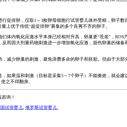
进行促排卵，仅取1～3枚卵母细胞行试管婴儿体外受精，卵子数
质量上优于传统“超促排卵”募集的多个良莠不齐的卵子。
们体内氧化应激水平本身已经相对升高，卵巢更“苍老”，RO
，反而因大剂量药物刺激进一步增加氧化应激，损伤卵巢的储备和
功，减少卵巢的刺激，避免浪费多余的卵子和胚胎。但由于大部
，如果温和刺激（目标是采集5～7个卵子）不能奏效，就会建
，使之不得翻身。
线咨询！
泰国试管婴儿
,
俄罗斯试管婴儿
。