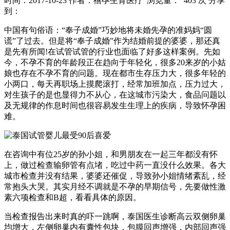
时间：2017-10-23
作者：禧孕生育医疗
浏览量： 403 次
分享
到：
中国有句俗语：“奉子成婚”巧妙地将未婚先孕的准妈妈“圆
谎”了过去。但是将“奉子成婚”作为结婚前提的婆婆，那还真
是先有所闻!在试管试管的行业也面临了好多这样案例。先如
今，不孕不育的年龄段正在趋向于年轻化，很多20来岁的小姑
娘也存在不孕不育的问题。现在都市生存压力大，很多年轻的
小两口，每天再职场上摸爬滚打，经常加班加点，压力过大，
对生孩子的是也显得力不从心，在这城市污染大，食品问题以
及无规律的作息时间也很容易发生生理上的疾病，导致怀孕困
难。
在咨询中有位25岁的孙小姐，和男朋友在一起三年都没有怀
上，做过检查输卵管有点堵，吃过中药一直没什么效果。各大
城市检查并没有结果，婆婆还催促，导致孙小姐情绪紊乱，经
常抱头大哭。其实月经不调就是不孕的早期信号，先要做性激
素六项检查和B超，看看具体的原因。
当检查报告出来时真的吓一跳啊，泰国医生诊断高云双侧卵巢
均增大，左侧卵巢内有囊性包块，包膜回声增强，内部回声强