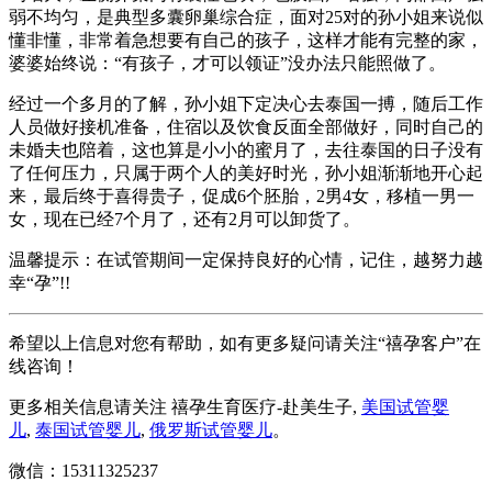
弱不均匀，是典型多囊卵巢综合症，面对25对的孙小姐来说似
懂非懂，非常着急想要有自己的孩子，这样才能有完整的家，
婆婆始终说：“有孩子，才可以领证”没办法只能照做了。
经过一个多月的了解，孙小姐下定决心去泰国一搏，随后工作
人员做好接机准备，住宿以及饮食反面全部做好，同时自己的
未婚夫也陪着，这也算是小小的蜜月了，去往泰国的日子没有
了任何压力，只属于两个人的美好时光，孙小姐渐渐地开心起
来，最后终于喜得贵子，促成6个胚胎，2男4女，移植一男一
女，现在已经7个月了，还有2月可以卸货了。
温馨提示：在试管期间一定保持良好的心情，记住，越努力越
幸“孕”!!
希望以上信息对您有帮助，如有更多疑问请关注“禧孕客户”在
线咨询！
更多相关信息请关注 禧孕生育医疗-赴美生子,
美国试管婴
儿
,
泰国试管婴儿
,
俄罗斯试管婴儿
。
微信：15311325237