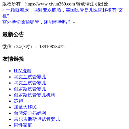
版权所有：https://www.xiyun360.com 转载请注明出处
«
一颗就着床，两颗变双胞胎，美国试管婴儿医院移植有“玄
机”
宫外孕切除输卵管，还能怀孕吗？
»
最新公告
微信（24小时）：18910858475
友情链接
HIV洗精
乌克兰试管婴儿
乌克兰试管婴儿
俄罗斯试管婴儿
俄罗斯试管婴儿机构
冻卵
加拿大移民
台湾爱心妈妈网
吉尔吉斯斯坦试管婴儿
同性家庭