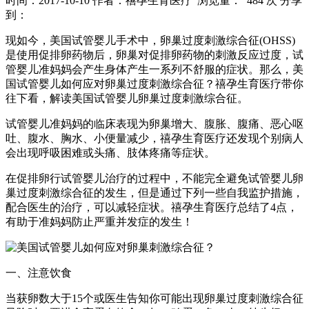
时间：2017-10-10
作者：禧孕生育医疗
浏览量： 484 次
分享
到：
现如今，美国试管婴儿手术中，卵巢过度刺激综合征(OHSS)
是使用促排卵药物后，卵巢对促排卵药物的刺激反应过度，试
管婴儿准妈妈会产生身体产生一系列不舒服的症状。那么，美
国试管婴儿如何应对卵巢过度刺激综合征？禧孕生育医疗带你
往下看，解读美国试管婴儿卵巢过度刺激综合征。
试管婴儿准妈妈的临床表现为卵巢增大、腹胀、腹痛、恶心呕
吐、腹水、胸水、小便量减少，禧孕生育医疗还发现个别病人
会出现呼吸困难或头痛、肢体疼痛等症状。
在促排卵行试管婴儿治疗的过程中，不能完全避免试管婴儿卵
巢过度刺激综合征的发生，但是通过下列一些自我监护措施，
配合医生的治疗，可以减轻症状。禧孕生育医疗总结了4点，
有助于准妈妈防止严重并发症的发生！
一、注意饮食
当获卵数大于15个或医生告知你可能出现卵巢过度刺激综合征