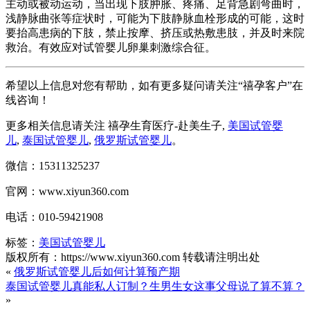
主动或被动运动，当出现下肢肿胀、疼痛、足背急剧弯曲时，
浅静脉曲张等症状时，可能为下肢静脉血栓形成的可能，这时
要抬高患病的下肢，禁止按摩、挤压或热敷患肢，并及时来院
救治。有效应对试管婴儿卵巢刺激综合征。
希望以上信息对您有帮助，如有更多疑问请关注“禧孕客户”在
线咨询！
更多相关信息请关注 禧孕生育医疗-赴美生子,
美国试管婴
儿
,
泰国试管婴儿
,
俄罗斯试管婴儿
。
微信：15311325237
官网：www.xiyun360.com
电话：010-59421908
标签：
美国试管婴儿
版权所有：https://www.xiyun360.com 转载请注明出处
«
俄罗斯试管婴儿后如何计算预产期
泰国试管婴儿真能私人订制？生男生女这事父母说了算不算？
»