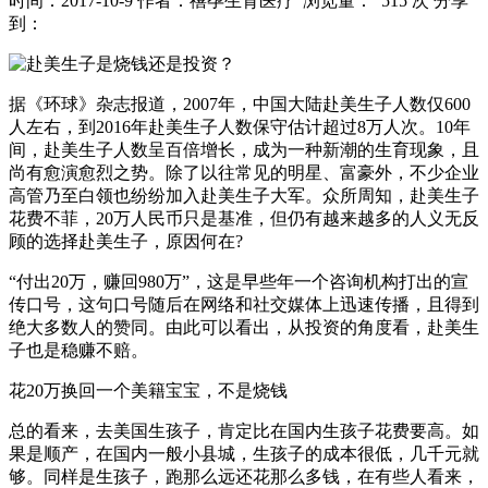
时间：2017-10-9
作者：禧孕生育医疗
浏览量： 515 次
分享
到：
据《环球》杂志报道，2007年，中国大陆赴美生子人数仅600
人左右，到2016年赴美生子人数保守估计超过8万人次。10年
间，赴美生子人数呈百倍增长，成为一种新潮的生育现象，且
尚有愈演愈烈之势。除了以往常见的明星、富豪外，不少企业
高管乃至白领也纷纷加入赴美生子大军。众所周知，赴美生子
花费不菲，20万人民币只是基准，但仍有越来越多的人义无反
顾的选择赴美生子，原因何在?
“付出20万，赚回980万”，这是早些年一个咨询机构打出的宣
传口号，这句口号随后在网络和社交媒体上迅速传播，且得到
绝大多数人的赞同。由此可以看出，从投资的角度看，赴美生
子也是稳赚不赔。
花20万换回一个美籍宝宝，不是烧钱
总的看来，去美国生孩子，肯定比在国内生孩子花费要高。如
果是顺产，在国内一般小县城，生孩子的成本很低，几千元就
够。同样是生孩子，跑那么远还花那么多钱，在有些人看来，