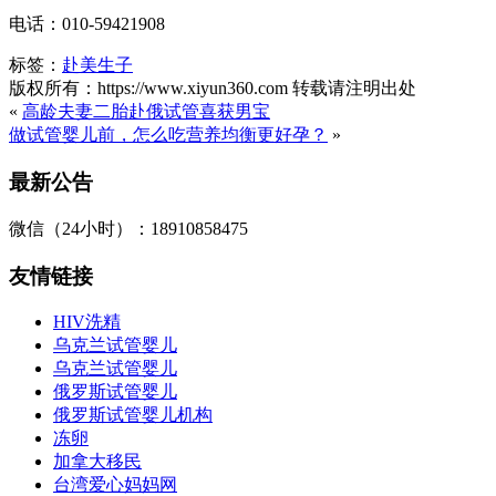
电话：010-59421908
标签：
赴美生子
版权所有：https://www.xiyun360.com 转载请注明出处
«
高龄夫妻二胎赴俄试管喜获男宝
做试管婴儿前，怎么吃营养均衡更好孕？
»
最新公告
微信（24小时）：18910858475
友情链接
HIV洗精
乌克兰试管婴儿
乌克兰试管婴儿
俄罗斯试管婴儿
俄罗斯试管婴儿机构
冻卵
加拿大移民
台湾爱心妈妈网