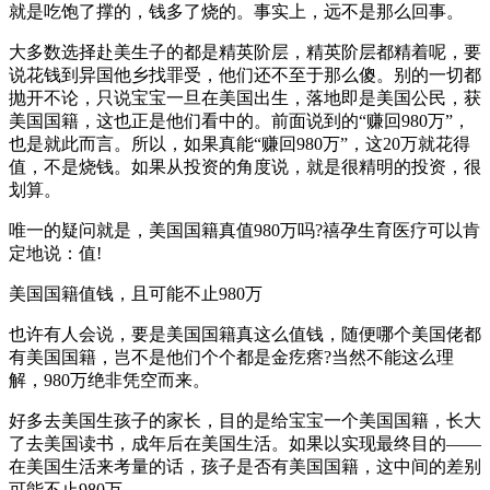
就是吃饱了撑的，钱多了烧的。事实上，远不是那么回事。
大多数选择赴美生子的都是精英阶层，精英阶层都精着呢，要
说花钱到异国他乡找罪受，他们还不至于那么傻。别的一切都
抛开不论，只说宝宝一旦在美国出生，落地即是美国公民，获
美国国籍，这也正是他们看中的。前面说到的“赚回980万”，
也是就此而言。所以，如果真能“赚回980万”，这20万就花得
值，不是烧钱。如果从投资的角度说，就是很精明的投资，很
划算。
唯一的疑问就是，美国国籍真值980万吗?禧孕生育医疗可以肯
定地说：值!
美国国籍值钱，且可能不止980万
也许有人会说，要是美国国籍真这么值钱，随便哪个美国佬都
有美国国籍，岂不是他们个个都是金疙瘩?当然不能这么理
解，980万绝非凭空而来。
好多去美国生孩子的家长，目的是给宝宝一个美国国籍，长大
了去美国读书，成年后在美国生活。如果以实现最终目的——
在美国生活来考量的话，孩子是否有美国国籍，这中间的差别
可能不止980万。