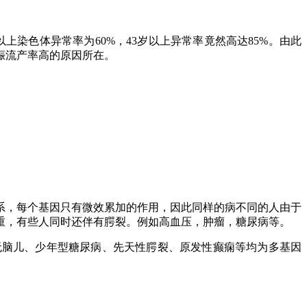
以上染色体异常率为
60%
，
43
岁以上异常率竟然高达
85%
。由此
娠流产率高的原因所在。
，每个基因只有微效累加的作用，因此同样的病不同的人由于
重，有些人同时还伴有腭裂。例如高血压，肿瘤，糖尿病等。
脑儿、少年型糖尿病、先天性腭裂、原发性癫痫等均为多基因