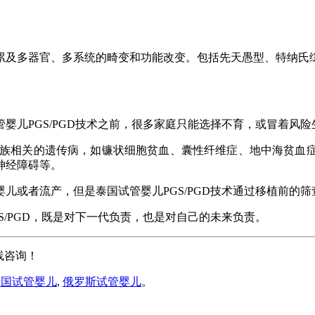
及多器官、多系统的畸变和功能改变。包括先天愚型、特纳氏综
管婴儿
PGS/PGD
技术之前，很多家庭只能选择不育，或冒着风险
族相关的遗传病，如镰状细胞贫血、囊性纤维症、地中海贫血
神经障碍等。
儿或者流产，但是泰国试管婴儿
PGS/PGD
技术通过移植前的筛
S/PGD
，既是对下一代负责，也是对自己的未来负责。
线咨询！
泰国试管婴儿
,
俄罗斯试管婴儿
。