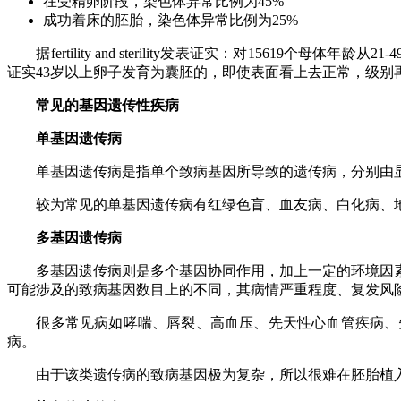
在受精卵阶段，染色体异常比例为
45%
成功着床的胚胎，染色体异常比例为
25%
据
fertility and sterility
发表证实：对
15619
个母体年龄从
21-4
证实
43
岁以上卵子发育为囊胚的，即使表面看上去正常，级别
常见的基因遗传性疾病
单基因遗传病
单基因遗传病是指单个致病基因所导致的遗传病，分别由显
较为常见的单基因遗传病有红绿色盲、血友病、白化病、地
多基因遗传病
多基因遗传病则是多个基因协同作用，加上一定的环境因素
可能涉及的致病基因数目上的不同，其病情严重程度、复发风
很多常见病如哮喘、唇裂、高血压、先天性心血管疾病、先
病。
由于该类遗传病的致病基因极为复杂，所以很难在胚胎植入