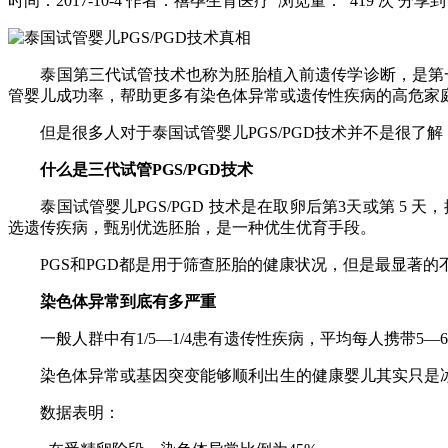
时间：2017-10-4
作者：禧孕生育医疗
浏览量： 419 次
分享到
泰国第三代试管技术也称为胚胎植入前遗传学诊断，是第一
管婴儿成功率，帮助更多有染色体异常或遗传性疾病的高危家
但是很多人对于泰国试管婴儿
PGS/PGD
技术并不是很了解
什么是三代试管
PGS/PGD
技术
泰国试管婴儿
PGS/PGD
技术是在取卵后第
3
天或第
5 天
选遗传疾病，甄别优选胚胎，是一种优生优育手段。
PGS
和
PGD
都是用于筛查胚胎的健康状况，但是最显著的
染色体异常到底有多严重
一般人群中有
1/5―1/4
患有遗传性疾病，平均每人携带
5―6
染色体异常或基因突变能够顺利出生的健康婴儿其实只是冰
数据表明：