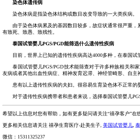
染色体遗传病
染色体病是指染色体结构或数目改变导致的一大类疾病。
由于染色体病累及的基因数目较多，故症状通常很严重，累
有致死、致愚、致残性。
泰国试管婴儿
PGS/PGD
能筛选什么遗传性疾病
目前，世界上已知的遗传性疾病高达
4000
多种，在泰国试
泰国试管婴儿
PGS/PGD
技术能筛查对于许多种族相关和家
友病或者其他出血性病症、精神发育迟滞、神经管畸形、自主
患有以上遗传性疾病的夫妇。很容易生育染色体不正常的婴
对于遗传性疾病携带者和患者来说，选择泰国试管婴儿
PG
希望以上信息对您有帮助，如有更多疑问请关注“禧孕客户”在
更多相关信息请关注 禧孕生育医疗-赴美生子,
美国试管婴儿
,
微信：15311325237