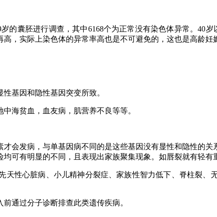
9
岁的囊胚进行调查，其中
6168
个为正常没有染色体异常。
40
岁
再高，实际上染色体的异常率高也是不可避免的，这也是高龄妊
性基因和隐性基因突变所致。
中海贫血，血友病，肌营养不良等等。
才会发病，与单基因病不同的是这些基因没有显性和隐性的关系
险均可有明显的不同，且表现出家族聚集现象。如唇裂就有轻有
天性心脏病、小儿精神分裂症、家族性智力低下、脊柱裂、无
前通过分子诊断排查此类遗传疾病。