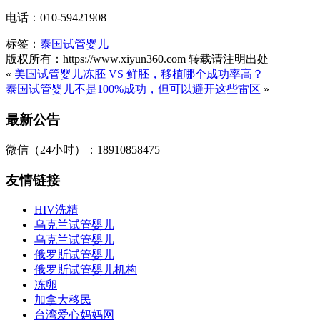
电话：010-59421908
标签：
泰国试管婴儿
版权所有：https://www.xiyun360.com 转载请注明出处
«
美国试管婴儿冻胚 VS 鲜胚，移植哪个成功率高？
泰国试管婴儿不是100%成功，但可以避开这些雷区
»
最新公告
微信（24小时）：18910858475
友情链接
HIV洗精
乌克兰试管婴儿
乌克兰试管婴儿
俄罗斯试管婴儿
俄罗斯试管婴儿机构
冻卵
加拿大移民
台湾爱心妈妈网