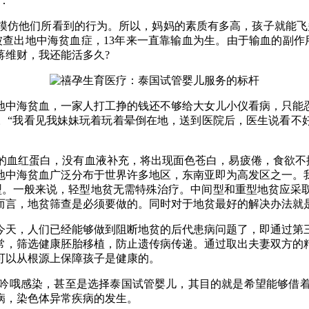
：
仿他们所看到的行为。所以，妈妈的素质有多高，孩子就能飞
被查出地中海贫血症，13年来一直靠输血为生。由于输血的副
蒋维财，我还能活多久?
中海贫血，一家人打工挣的钱还不够给大女儿小仪看病，只能忍
“我看见我妹妹玩着玩着晕倒在地，送到医院后，医生说看不好
红蛋白，没有血液补充，将出现面色苍白，易疲倦，食欲不振
地中海贫血广泛分布于世界许多地区，东南亚即为高发区之一。
型。一般来说，轻型地贫无需特殊治疗。中间型和重型地贫应采
而言，地贫筛查是必须要做的。同时对于地贫最好的解决办法就
天，人们已经能够做到阻断地贫的后代患病问题了，即通过第三
常，筛选健康胚胎移植，防止遗传病传递。通过取出夫妻双方的
可以从根源上保障孩子是健康的。
哦感染，甚至是选择泰国试管婴儿，其目的就是希望能够借着
病，染色体异常疾病的发生。