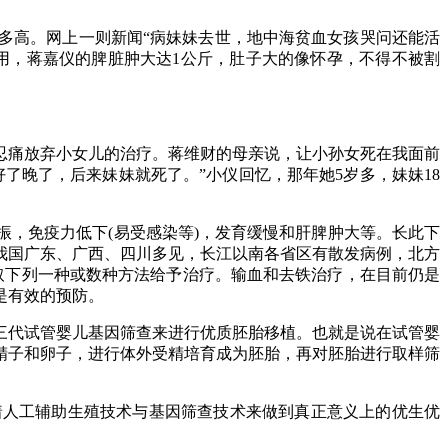
多高。网上一则新闻“病妹妹去世，地中海贫血女孩哭问还能活
作用，蒋嘉仪的脾脏肿大达1公斤，肚子大的像怀孕，不得不被割
痛放弃小女儿的治疗。蒋维财的母亲说，让小孙女死在我面前
了晚了，后来妹妹就死了。”小仪回忆，那年她5岁多，妹妹18
，免疫力低下(易受感染等)，发育缓慢和肝脾肿大等。长此下
我国广东、广西、四川多见，长江以南各省区有散发病例，北方
取下列一种或数种方法给予治疗。输血和去铁治疗，在目前仍是
是有效的预防。
代试管婴儿基因筛查来进行优质胚胎移植。也就是说在试管婴
精子和卵子，进行体外受精培育成为胚胎，再对胚胎进行取样筛
人工辅助生殖技术与基因筛查技术来做到真正意义上的优生优