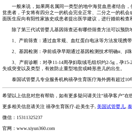
一般来说，如果两名属同一类型的地中海贫血患者结合，便
贫患者，子女将有四分之一的机会完全正常、二分之一的机会
面医生应向有阳性家族史或患者提出医学建议，进行婚前检查
除了第三代试管婴儿基因筛查还有哪些筛查方法可以预防
1、产前筛查：通过血常规、血红蛋白电泳等方法发现携带
2、基因检测：孕前或孕早期通过基因检测技术明确α、β珠
3、产前诊断：对孕11-14周孕妇取绒毛组织约2-5g，孕15-2
失或突变以及类型，有效防止重型地贫或畸形患儿的出生。
泰国试管婴儿专业服务机构禧孕生育医疗海外拥有超过10年
希望以上信息对您有帮助，如有更多疑问请关注“禧孕客户”在
更多相关信息请关注 禧孕生育医疗-赴美生子,
美国试管婴儿
,
微信：15311325237
官网：www.xiyun360.com