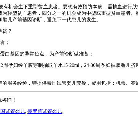
有机会生下重型贫血患者。要想有效预防本病，需抽血进行肽链
成为轻型贫血患者，四分之一的机会成为中型或重型贫血患者。
和胎儿产前基因诊断，避免下一代患儿的发生。
地贫？
者；
蛋白基因的异常位点，为产前诊断做准备；
2周孕妇经羊膜穿刺抽取羊水15-20ml，24-30周孕妇抽取胎儿脐
的服务经验，特提供泰国试管婴儿套餐，费用包括：机票、签
线咨询！
泰国试管婴儿
,
俄罗斯试管婴儿
。