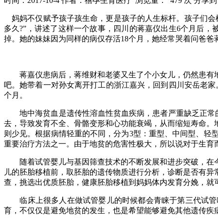
时间：2017-10-4
作者：禧孕生育医疗
浏览量： 479 次
分享到
妈妈不仅赋予孩子孩生命，更是孩子的人生标杆。孩子们会模
多久?”，讲述了这样一个故事，四川的蒋嘉仪出生6个月后，
掉。她的妹妹因为同样的病仅存活18个月，她经常哭着问爸爸
蒋嘉仪患病后，蒋维财和老婆又生了个小女儿，仍然患有地
吧。她带着一对孙女离开打工的浙江嘉兴，回到四川安岳老家。
个月。
地中海贫血是遗传性溶血性贫血疾病，患者严重缺乏正常的血
去，导致发育不全、骨骼变形和心功能衰竭，从而缩短寿命。
则少见。根据病情轻重的不同，分为3型：重型、中间型、轻
重要治疗方法之一。由于地贫的危害性极大，所以说对于生育
随着试管婴儿与基因筛查技术的不断发展和进步突破，在今
儿的胚胎移植前，取胚胎的遗传物质进行分析，诊断是否有异
查，挑选出优质胚胎，健康胚胎移植到妈妈体内发育分娩，就
临床上很多人在做试管婴儿的时候都会青睐于第三代试管吟
育，不仅仅是避免地贫的发生，也是希望能够避免其他遗传疾