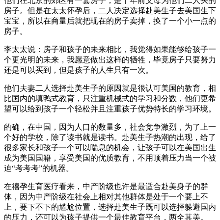
他们在北京的郊区有一套房子，是十年前父母为他们二人买的
房子。但是在太太怀孕后，二人决定选择赴美生子去美国生下
宝宝，所以在商量后就把现在的房子卖掉，换了一个小一点的
房子。
李太太说：房子和孩子的未来相比，我觉得如果能够给孩子一
个更光明的未来，我愿意做出这样的牺牲，毕竟房子只要努力
还是可以买到，但是孩子的人生只有一次。
他们夫妻二人选择赴美生子的原因就是很认可美国的教育，相
比国内的填鸭式教育，只注重机械式的学习和分数，他们更希
望可以给到孩子一个轻松并且注重孩子优势特长的学习环境。
的确，在中国，因为人口的数量多，社会竞争激烈，为了上一
个好的学校，除了读书就是读书。赴美生子热潮的出现，给了
很多家长和孩子一个可以喘息的机会，让孩子可以在美国出生
成为美国国籍，享受美国的优质教育，不用顶着压力当一个被
迫“考考考”的机器。
在禧孕生育医疗看来，中产阶级也许是最适合赴美身子的群
体，因为中产阶级在社会上相对其他群体是处于一个要上不
上，要下不下的尴尬位置，选择赴美生子既可以选择躲避国内
的压力，还可以为孩子提供一个最佳教育平台，两全其美。