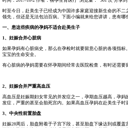
时间：2017-10-2
作者：禧孕生育医疗
浏览量： 561 次
分享到
时至今日，赴美生子已经成为中国许多家庭迎接新生命的不二
领先，但还是无法包治百病。下面小编就来给您讲讲，患有哪
一、患这些疾病的孕妈不适合赴美生子
1、妊娠合并心脏病
如果孕妈有心脏病史，那么在孕检时就要留意心脏的各项指标
宝宝的生命安全。
有心脏病的孕妈需要在怀孕期间经常去医院检查，有时还需要
2、妊娠合并严重高血压
高血压是妊娠期妇女常见的并发症之一，孕期血压越高，孕妈
发症，严重的甚至会胎死宫内。如果高血压孕妈在赴美生子时
3、中央性前置胎盘
妊娠28周后，胎盘附着于子宫下段，甚至胎盘下缘达到或覆