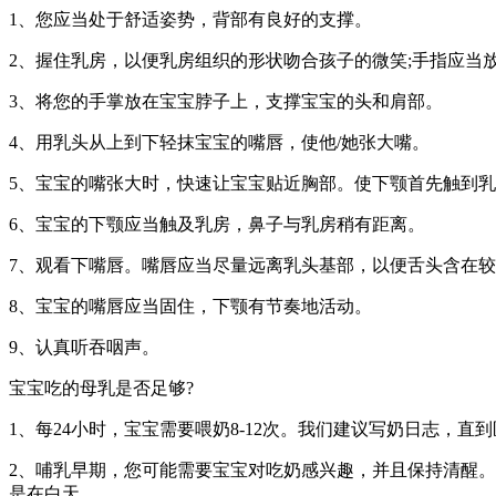
1、您应当处于舒适姿势，背部有良好的支撑。
2、握住乳房，以便乳房组织的形状吻合孩子的微笑;手指应当放在
3、将您的手掌放在宝宝脖子上，支撑宝宝的头和肩部。
4、用乳头从上到下轻抹宝宝的嘴唇，使他/她张大嘴。
5、宝宝的嘴张大时，快速让宝宝贴近胸部。使下颚首先触到
6、宝宝的下颚应当触及乳房，鼻子与乳房稍有距离。
7、观看下嘴唇。嘴唇应当尽量远离乳头基部，以便舌头含在
8、宝宝的嘴唇应当固住，下颚有节奏地活动。
9、认真听吞咽声。
宝宝吃的母乳是否足够?
1、每24小时，宝宝需要喂奶8-12次。我们建议写奶日志，直
2、哺乳早期，您可能需要宝宝对吃奶感兴趣，并且保持清醒。
是在白天。