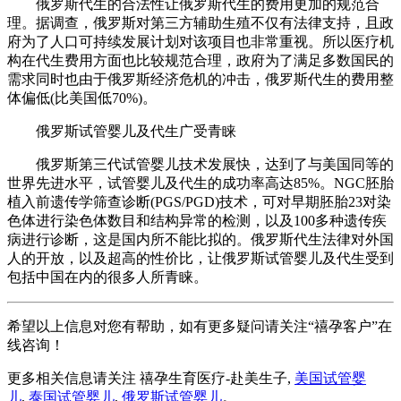
俄罗斯代生的合法性让俄罗斯代生的费用更加的规范合
理。据调查，俄罗斯对第三方辅助生殖不仅有法律支持，且政
府为了人口可持续发展计划对该项目也非常重视。所以医疗机
构在代生费用方面也比较规范合理，政府为了满足多数国民的
需求同时也由于俄罗斯经济危机的冲击，俄罗斯代生的费用整
体偏低(比美国低70%)。
俄罗斯试管婴儿及代生广受青睐
俄罗斯第三代试管婴儿技术发展快，达到了与美国同等的
世界先进水平，试管婴儿及代生的成功率高达85%。NGC胚胎
植入前遗传学筛查诊断(PGS/PGD)技术，可对早期胚胎23对染
色体进行染色体数目和结构异常的检测，以及100多种遗传疾
病进行诊断，这是国内所不能比拟的。俄罗斯代生法律对外国
人的开放，以及超高的性价比，让俄罗斯试管婴儿及代生受到
包括中国在内的很多人所青睐。
希望以上信息对您有帮助，如有更多疑问请关注“禧孕客户”在
线咨询！
更多相关信息请关注 禧孕生育医疗-赴美生子,
美国试管婴
儿
,
泰国试管婴儿
,
俄罗斯试管婴儿
。