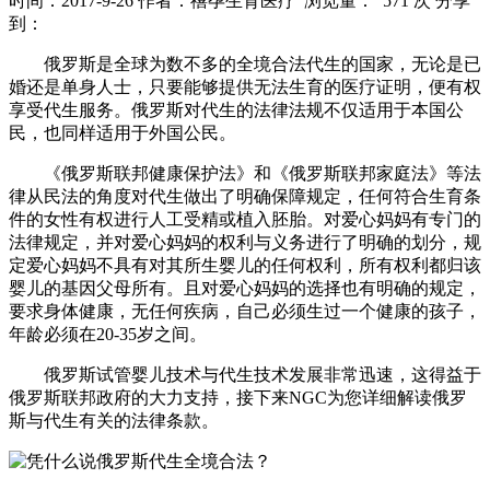
时间：2017-9-26
作者：禧孕生育医疗
浏览量： 571 次
分享
到：
俄罗斯是全球为数不多的全境合法代生的国家，无论是已
婚还是单身人士，只要能够提供无法生育的医疗证明，便有权
享受代生服务。俄罗斯对代生的法律法规不仅适用于本国公
民，也同样适用于外国公民。
《俄罗斯联邦健康保护法》和《俄罗斯联邦家庭法》等法
律从民法的角度对代生做出了明确保障规定，任何符合生育条
件的女性有权进行人工受精或植入胚胎。对爱心妈妈有专门的
法律规定，并对爱心妈妈的权利与义务进行了明确的划分，规
定爱心妈妈不具有对其所生婴儿的任何权利，所有权利都归该
婴儿的基因父母所有。且对爱心妈妈的选择也有明确的规定，
要求身体健康，无任何疾病，自己必须生过一个健康的孩子，
年龄必须在20-35岁之间。
俄罗斯试管婴儿技术与代生技术发展非常迅速，这得益于
俄罗斯联邦政府的大力支持，接下来NGC为您详细解读俄罗
斯与代生有关的法律条款。