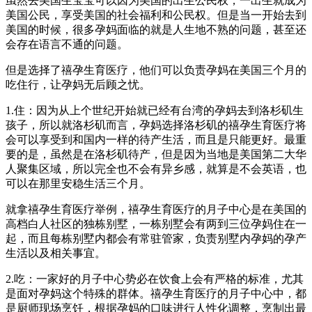
虽然去美国生宝宝可以因为美国的出生公民权，一出生就成为
美国公民，享受美国的社会福利和公民权。但是当一开始去到
美国的时候，很多孕妈面临的就是人生地不熟的问题，甚至还
会存在语言不通的问题。
但是选择了禧孕生育医疗，他们可以负责孕妈在美国三个月的
吃住行，让孕妈无后顾之忧。
1.住：因为从上个世纪开始就已经有台湾的孕妈去到洛杉矶生
孩子，所以就洛杉矶而言，孕妈选择洛杉矶的禧孕生育医疗将
会可以享受到和国内一样的待产生活，而且是只能更好。最重
要的是，虽然是在洛杉矶待产，但是因为当地是美国第二大华
人聚集区域，所以完全也不会有异乡感，就算是不会英语，也
可以在那里安稳生活三个月。
就拿禧孕生育医疗举例，禧孕生育医疗的月子中心是在美国的
高档白人社区的独栋别墅，一栋别墅会有两到三位孕妈住在一
起，而且每栋别墅内都会有常驻管家，负责别墅内孕妈的孕产
生活以及相关事宜。
2.吃：一家好的月子中心势必在饮食上会有严格的标准，尤其
是面对孕妈这个特殊的群体。禧孕生育医疗的月子中心中，都
是厨师现场烹饪，根据孕妈的口味进行人性化调整，烹制出最