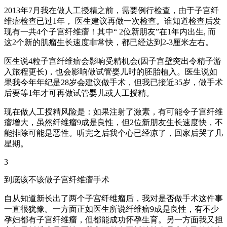
2013年7月我在做人工授精之前，需要例行检查，由于子宫纤
维瘤检查已过1年， 医生建议再做一次检查。谁知道检查后发
现有一共4个子宫纤维瘤！其中“ 2位新朋友”在1年内出生, 而
这2个新的肌瘤生长速度非常快，都已经达到2-3厘米左右。
医生说4粒子宫纤维瘤会影响受精机会(因子宫壁突出令精子游
入旅程更长)，也会影响做试管婴儿时的胚胎植入。医生说如
果我今年年纪是28岁会建议做手术，但我已接近35岁，做手术
后要等1年才可再做试管婴儿或人工授精。
现在做人工授精风险是：如果注射了激素，有可能令子宫纤维
瘤增大，虽然纤维瘤9成是良性，但2位新朋友生长速度快，不
能排除可能是恶性。听完之后我个心已经凉了，回家后哭了几
星期。
3
到底该不该做子宫纤维瘤手术
自从知道新长出了两个子宫纤维瘤后，我对是否做手术这件事
一直很犹豫。一方面正如医生所说纤维瘤9成是良性，有不少
孕妇都有子宫纤维瘤，但都能成功怀孕生育。另一方面我又担