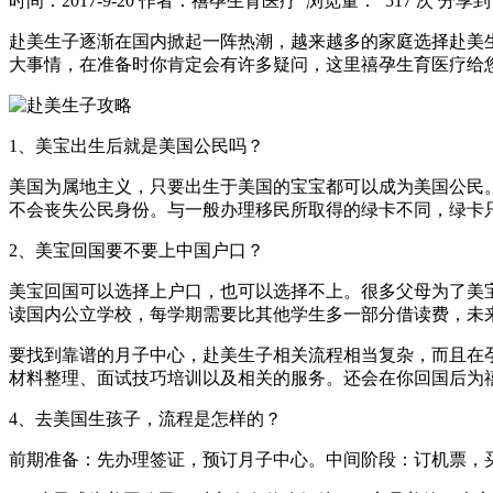
时间：2017-9-20
作者：禧孕生育医疗
浏览量： 517 次
分享到
赴美生子逐渐在国内掀起一阵热潮，越来越多的家庭选择赴美
大事情，在准备时你肯定会有许多疑问，这里禧孕生育医疗给
1、美宝出生后就是美国公民吗？
美国为属地主义，只要出生于美国的宝宝都可以成为美国公民
不会丧失公民身份。与一般办理移民所取得的绿卡不同，绿卡
2、美宝回国要不要上中国户口？
美宝回国可以选择上户口，也可以选择不上。很多父母为了美
读国内公立学校，每学期需要比其他学生多一部分借读费，未
要找到靠谱的月子中心，赴美生子相关流程相当复杂，而且在
材料整理、面试技巧培训以及相关的服务。还会在你回国后为
4、去美国生孩子，流程是怎样的？
前期准备：先办理签证，预订月子中心。中间阶段：订机票，