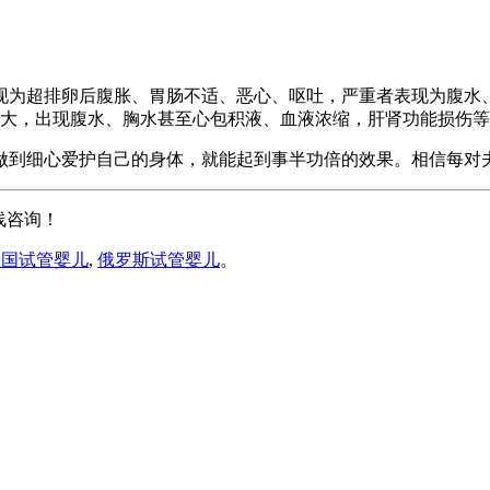
现为超排卵后腹胀、胃肠不适、恶心、呕吐，严重者表现为腹水
积增大，出现腹水、胸水甚至心包积液、血液浓缩，肝肾功能损伤
做到细心爱护自己的身体，就能起到事半功倍的效果。相信每对
线咨询！
泰国试管婴儿
,
俄罗斯试管婴儿
。