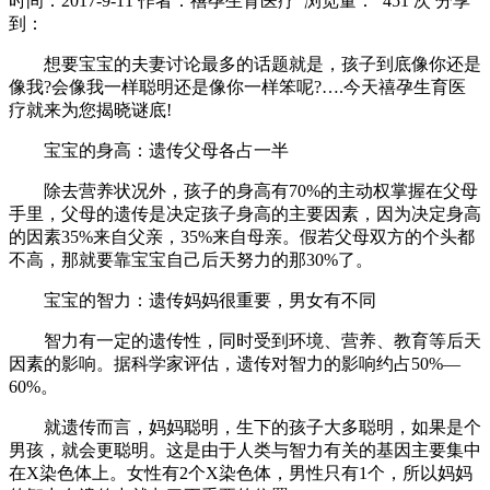
时间：2017-9-11
作者：禧孕生育医疗
浏览量： 451 次
分享
到：
想要宝宝的夫妻讨论最多的话题就是，孩子到底像你还是
像我?会像我一样聪明还是像你一样笨呢?….今天禧孕生育医
疗就来为您揭晓谜底!
宝宝的身高：遗传父母各占一半
除去营养状况外，孩子的身高有70%的主动权掌握在父母
手里，父母的遗传是决定孩子身高的主要因素，因为决定身高
的因素35%来自父亲，35%来自母亲。假若父母双方的个头都
不高，那就要靠宝宝自己后天努力的那30%了。
宝宝的智力：遗传妈妈很重要，男女有不同
智力有一定的遗传性，同时受到环境、营养、教育等后天
因素的影响。据科学家评估，遗传对智力的影响约占50%—
60%。
就遗传而言，妈妈聪明，生下的孩子大多聪明，如果是个
男孩，就会更聪明。这是由于人类与智力有关的基因主要集中
在X染色体上。女性有2个X染色体，男性只有1个，所以妈妈