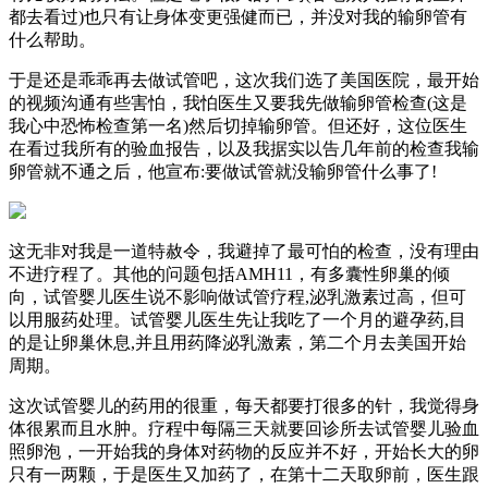
都去看过)也只有让身体变更强健而已，并没对我的输卵管有
什么帮助。
于是还是乖乖再去做试管吧，这次我们选了美国医院，最开始
的视频沟通有些害怕，我怕医生又要我先做输卵管检查(这是
我心中恐怖检查第一名)然后切掉输卵管。但还好，这位医生
在看过我所有的验血报告，以及我据实以告几年前的检查我输
卵管就不通之后，他宣布:要做试管就没输卵管什么事了!
这无非对我是一道特赦令，我避掉了最可怕的检查，没有理由
不进疗程了。其他的问题包括AMH11，有多囊性卵巢的倾
向，试管婴儿医生说不影响做试管疗程,泌乳激素过高，但可
以用服药处理。试管婴儿医生先让我吃了一个月的避孕药,目
的是让卵巢休息,并且用药降泌乳激素，第二个月去美国开始
周期。
这次试管婴儿的药用的很重，每天都要打很多的针，我觉得身
体很累而且水肿。疗程中每隔三天就要回诊所去试管婴儿验血
照卵泡，一开始我的身体对药物的反应并不好，开始长大的卵
只有一两颗，于是医生又加药了，在第十二天取卵前，医生跟