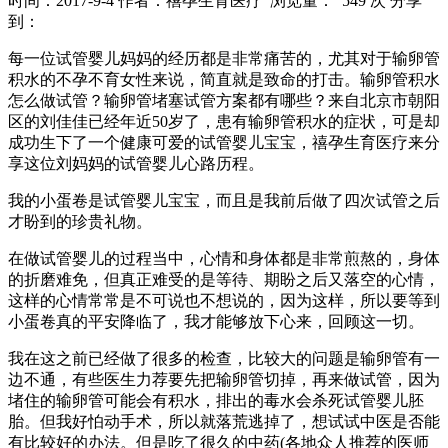
时间：2017-9-4
作者：禧孕生育医疗
浏览量： 549 次
分享
到：
每一位试管婴儿妈妈的经历都是非常痛苦的，尤其对于输卵管
积水的不孕不育女性来说，简直就是致命的打击。输卵管积水
怎么做试管？输卵管堵塞试管方案都有哪些？来自北京市朝阳
区的刘佳佳已经年近50岁了，患有输卵管积水的症状，可是却
成功生下了一个健康可爱的试管婴儿宝宝，禧孕生育医疗来分
享这位刘妈妈的试管婴儿心路历程。
我的小蛋卷是试管婴儿宝宝，而且是我前后做了四次试管之后
才盼到的珍贵礼物。
在做试管婴儿的过程当中，心情和身体都是非常煎熬的，身体
的折磨难免，但真正难受的是等待、期盼之后又落空的心情，
这样的心情常常是不可说也不想说的，因为这样，所以要等到
小蛋卷真的平安降临了，我才能够放下心来，回顾这一切。
我在这之前已经做了很多的检查，比较大的问题是输卵管有一
边不通，有些医生力荐要先把输卵管切掉，再来做试管，因为
堵住的输卵管可能会有积水，排出的毒水会杀死试管婴儿胚
胎。但我好怕动手术，所以就落荒逃掉了，想试试中医是否能
有比较好的办法。但是吃了很久的中药(各地众人推荐的医师