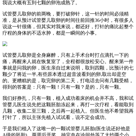
我说大概有五到七颗的卵泡成熟了。
试管婴儿取卵的前两晚，要打破卵针，这一针的时间必须精
准，是从预计试管婴儿取卵的时间往前回推36小时，有很多人
说这一针很痛，但其实对我来说，都还好，打针的痛比起整个
疗程的身体的不适水肿，都是一瞬间的小事。
试管婴儿取卵是全身麻醉，只有上手术台时打点滴扎一下的
痛，再醒来人就在恢复室了，全程都很放松安心。醒来第一件
事就是问我的卵，医生亲自过来说明，取到四颗，比预计的七
颗少了将近一半,有些原本透过超音波看到的卵,取出却是空
的。更糟糕的是，取完卵的第二天，打电话去问有几颗受精，
得到的答案是：只有一颗！只有一颗？是的，只有一颗。
我们好挣扎，只有一颗，植入成功着床的机会并不高，我和试
管婴儿医生说先把这颗胚胎冻起来，再打一次疗程，看能取到
几颗，收集二至三颗，之后再一起植入。但医生他不希望我再
打针了，所以主张先植入试试看，说不定会成功。
于是我们植入了这唯一的一颗试管婴儿胚胎(医生说还好他是
A级的胚胎)，两周后开奖，抽完血在诊间外等了大约两个小