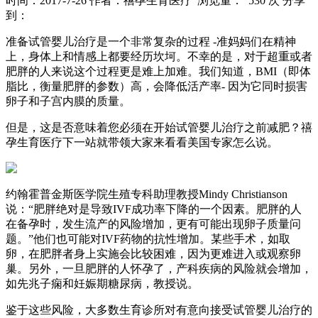
时间：2017-7-26
作者：禧孕生育医疗
浏览量： 530 次
分享
到：
准备试管婴儿治疗是一个非常复杂的过程 -准妈妈们在精神
上，身体上和情感上都要经历坎坷。不幸的是，对于超重或者
肥胖的人来说这个过程更是难上加难。我们知道，BMI（即体
脂比，衡量肥胖的参数）高，会降低活产率- 因为它同时损害
卵子和子宫内膜的质量。
但是，这是否意味着您必须在开始试管婴儿治疗之前减肥？禧
孕生育医疗下一站就带领大家来看看美国专家怎么说。
约翰霍普金斯医学院生殖专科助理教授Mindy Christianson
说：“肥胖绝对是导致IVF成功率下降的一个因素。肥胖的人
在备孕时，发生流产的风险增加，更有可能出现卵子质量问
题。”他们也可能对IVF药物的抗性增加。某些手术，如取
卵，在肥胖者身上实施会比较困难，因为更难进入或观察卵
巢。另外，一旦肥胖的人怀孕了，产科疾病的风险就会增加，
如先兆子痫和妊娠期糖尿病，教授说。
鉴于这些风险，大多数生育诊所对有意向接受试管婴儿治疗的