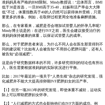
准妈妈具有严格的BMI限制。Mindy教授说：“总体而言，BMI
低于30是首选，一旦BMI高于35-40，妊娠和活产率会大大降
低”不过，体重指数高于40的人仍然可以获得体外受精，只需
要更多的准备。例如，在取卵过程更周全地准备麻醉措施。
那么，在专家看来，减肥是否会增加试管婴儿的怀孕几率呢?
Mindy博士说是的：在进行IVF之前，医生会建议接受治疗的
准妈妈保持健康的体重，以保证试管婴儿的成率。
那么，对于肥胖患者来说，为什么不同人会在医生那里得到不
同的建议呢？比如有人会被告知“不用担心肥胖问题”，还有人
被告知“必须减肥”。
这是由于研究数据样本的不同，许多研究得到的结论也有所出
入，医生需要根据准妈妈的实际状况进行平衡。
比如：2017年最近的一项关于“人类生殖”杂志的研究发现，强
化减肥并不能大大提高排卵期IVF肥胖妇女的活产率。
【1】但另一项2013年的研究发现，即使体重不减轻，运动实
际上可以帮助肥胖妇女怀孕。
【2】”人们减肥的方式也会影响他们在IVF方面的成功。例