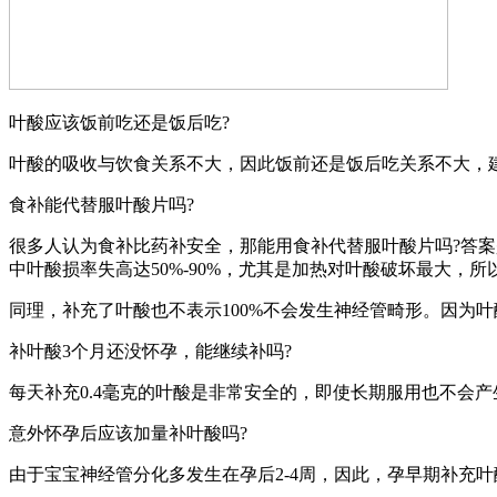
叶酸应该饭前吃还是饭后吃?
叶酸的吸收与饮食关系不大，因此饭前还是饭后吃关系不大，
食补能代替服叶酸片吗?
很多人认为食补比药补安全，那能用食补代替服叶酸片吗?答
中叶酸损率失高达50%-90%，尤其是加热对叶酸破坏最大，所
同理，补充了叶酸也不表示100%不会发生神经管畸形。因为
补叶酸3个月还没怀孕，能继续补吗?
每天补充0.4毫克的叶酸是非常安全的，即使长期服用也不会
意外怀孕后应该加量补叶酸吗?
由于宝宝神经管分化多发生在孕后2-4周，因此，孕早期补充