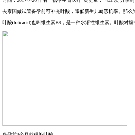
时间：2017-7-20
作者：禧孕生育医疗
浏览量： 452 次
分享到
去泰国做试管备孕前可补充叶酸，降低新生儿畸形机率。那么
叶酸(folicacid)也叫维生素B9，是一种水溶性维生素
备孕前3个月就得补叶酸