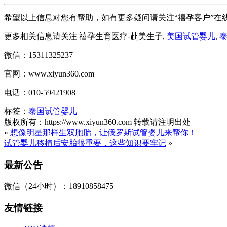
希望以上信息对您有帮助，如有更多疑问请关注“禧孕客户”在
更多相关信息请关注 禧孕生育医疗-赴美生子,
美国试管婴儿
,
微信：15311325237
官网：www.xiyun360.com
电话：010-59421908
标签：
泰国试管婴儿
版权所有：https://www.xiyun360.com 转载请注明出处
«
想像明星那样生双胞胎，让俄罗斯试管婴儿来帮你！
试管婴儿移植后安胎很重要，这些知识要牢记
»
最新公告
微信（24小时）：18910858475
友情链接