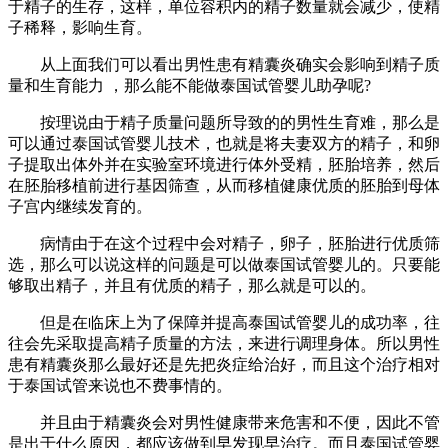
于精子的生存，这样，单位容积内的精子数量就会减少，使精
子稀释，影响生育。
从上面我们可以看出男性患有精囊炎确实会影响到精子质
量和生育能力 ，那么能不能做泰国试管婴儿助孕呢?
按理说由于精子质量问题所导致的的男性生育难，那么是
可以通过泰国试管婴儿技术，也就是将夫妻双方的精子，和卵
子提取出体外并在实验室环境进行体外受精，胚胎培养，然后
在胚胎移植前进行基因筛查，从而移植健康优质的胚胎到母体
子宫内继续发育的。
病情由于在这个过程中会对精子，卵子，胚胎进行优质筛
选，那么可以说这样的问题是可以做泰国试管婴儿的。只要能
够取出精子，并且有优质的精子，那么就是可以的。
但是在临床上为了保障并提高泰国试管婴儿的成功率，往
往会先采取提高精子质量的方法，来进行调理身体。所以男性
患有精囊炎那么最好还是先把炎症给治好，而且这个治疗相对
于泰国试管来说也不费事情的。
并且由于精囊炎会对男性健康带来危害和不便，因此不管
是出于什么原因，都应该做到早发现早治疗。而且泰国试管婴