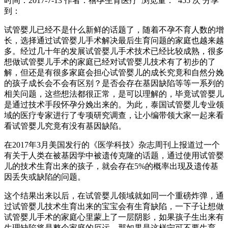
时间：2017-7-13
作者：禧孕生育医疗
浏览量： 455 次
分享
到：
试管婴儿已经不是什么新鲜的话题了，随着不孕不育人数的增
长，选择通过试管婴儿手术解决最后生育问题的家庭也越来越
多。经过几十年的发展试管婴儿手术技术已经比较成熟，很多
想做试管婴儿手术的家庭已经对试管婴儿技术有了初步的了
解，但还是有很多家庭会担心试管婴儿的成长究竟和自然分娩
的孩子成长会不会有区别？是否会存在基因缺陷等等一系列的
相关问题，这些想法都很正常，是可以理解的，毕竟试管婴儿
是通过技术手段怀孕分娩出来的。为此，泰国试管婴儿专业领
域的医疗专家进行了专项研究调查，让小编带领大家一起来看
看试管婴儿究竟有没有基因缺陷。
在2017年3月美国发行的《医学科技》杂志周刊上报道过一个
有关于人类在被基因学中被遗传克隆的话题，通过使用试管婴
儿的技术生育出来的孩子，就会存在5%的概率出现及遗传基
因丢失或缺陷的问题。
这个结果出来以后，在试管婴儿领域就如同一个重磅炸弹，通
过试管婴儿技术生育出来的宝宝会有生育缺陷，一下子让想做
试管婴儿手术的家庭心里蒙上了一层阴影，如果孩子生出来有
生理缺陷将是整个家庭的厄运，那如果是这样宁可不要生育，