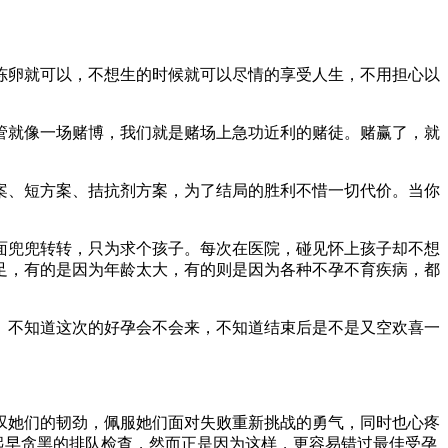
冻卵就可以，不想生的时候就可以尽情的享受人生，不用担心以
管就像一场赌博，我们就是赌场上急功近利的赌徒。赌赢了，就
案、短方案、拮抗剂方案，为了结局的胜利不惜一切代价。当你
面兜兜转转，只为求个孩子。每次在医院，碰见怀上孩子却不想
足，有的是因为年龄太大，有的则是因为各种不孕不育疾病，都
。不知道这次的好孕会不会来，不知道结束后是不是又空欢喜一
叹她们的韧劲，佩服她们面对失败重新挑战的勇气，同时也心疼
起早贪黑的排队检查，然而正是因为这样，更容易错过最佳受孕