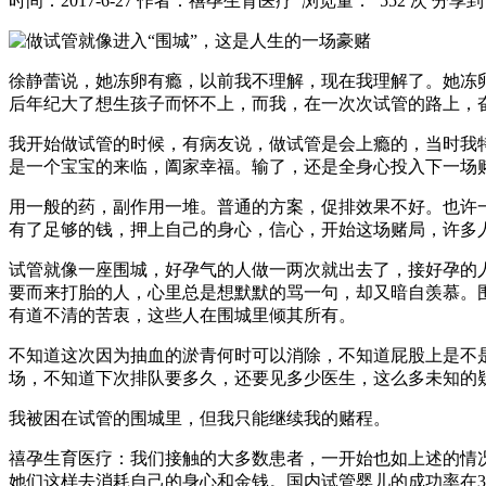
时间：2017-6-27
作者：禧孕生育医疗
浏览量： 552 次
分享到
徐静蕾说，她冻卵有瘾，以前我不理解，现在我理解了。她冻
后年纪大了想生孩子而怀不上，而我，在一次次试管的路上，
我开始做试管的时候，有病友说，做试管是会上瘾的，当时我
是一个宝宝的来临，阖家幸福。输了，还是全身心投入下一场
用一般的药，副作用一堆。普通的方案，促排效果不好。也许
有了足够的钱，押上自己的身心，信心，开始这场赌局，许多
试管就像一座围城，好孕气的人做一两次就出去了，接好孕的
要而来打胎的人，心里总是想默默的骂一句，却又暗自羡慕。
有道不清的苦衷，这些人在围城里倾其所有。
不知道这次因为抽血的淤青何时可以消除，不知道屁股上是不
场，不知道下次排队要多久，还要见多少医生，这么多未知的
我被困在试管的围城里，但我只能继续我的赌程。
禧孕生育医疗：我们接触的大多数患者，一开始也如上述的情
她们这样去消耗自己的身心和金钱。国内试管婴儿的成功率在