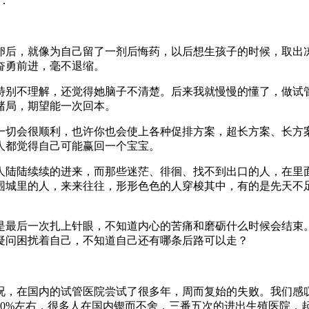
：
卵后，就像为自己留了一剂后悔药，以后想生孩子的时候，取出
奋勇前进，毫不退缩。
特别不理解，还觉得她脑子不清楚。后来我就慢慢的懂了，做试
赌局，期望能一次回本。
一切会很顺利，也许你也会使上各种促排方案，超长方案、长方
人都觉得自己可能赢回一个宝宝。
人陆陆续续的进来，而那些迷茫、徘徊、找不到出口的人，在里
围城里的人，来来往往，形形色色的人穿梭其中，有的是先天不
是最后一次扎上针眼，不知道内心的苦痛和磨砺什么时候会结束
疑问困扰着自己，不知道自己还有哪条后路可以走？
况，在国内的试管医院尝试了很多年，周而复始的失败。我们感
30%左右，很多人在国内锲而不舍，三番五次的进出生殖医院，