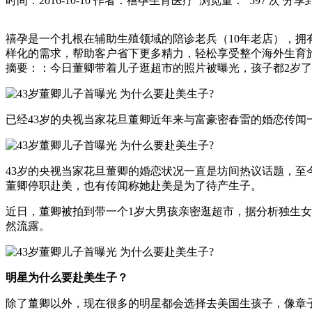
时间：2016-10-10
作者：禧孕生育医疗
浏览量： 597 次
分享
禧孕是一个扎根在辅助生殖领域的陪诊老兵（10年老店），
样化的需求，帮助客户省下更多精力，轻松享受整个海外生育旅行的过
摘要：：今日董卿带着儿子逛超市的照片被曝光，孩子都2岁
已经43岁的央视当家花旦董卿近年来与富豪密春雷的婚恋传
43岁的央视当家花旦董卿的婚恋状况一直是坊间热议话题，至
董卿停职赴美，也有传闻称她赴美是为了待产生子。
近日，董卿被拍到带一个1岁大男孩亲密逛超市，据分析独生女
然流露。
明星为什么要赴美生子？
除了董卿以外，现在很多的明星都会选择去美国生孩子，像章