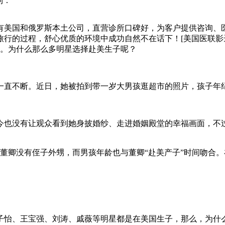
到：
拥有美国和俄罗斯本土公司，直营诊所口碑好，为客户提供咨询、
程，舒心优质的环境中成功自然不在话下！[美国医联影达出品][官网
了。为什么那么多明星选择赴美生子呢？
闻一直不断。近日，她被拍到带一岁大男孩逛超市的照片，孩子年
今也没有让观众看到她身披婚纱、走进婚姻殿堂的幸福画面，不
董卿没有侄子外甥，而男孩年龄也与董卿“赴美产子”时间吻合
子怡、王宝强、刘涛、戚薇等明星都是在美国生子，那么，为什