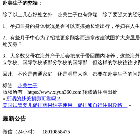
赴美生子的弊端：
除了以上几点好处之外，赴美生子也有弊端，除了要强大的经
1、孕妇自身的身体状况是否可以支撑她长途出行，孕妇在人
2、有些月子中心为了招揽更多顾客而违章改建试图扩大房屋
处安身？
3、大多数父母在海外产子后会把孩子带回国内培养，这些海
立学校、国际学校或部分学校的国际部，但这样的学校往往收
因此，不论是普通家庭，还是明星大腕，都要在赴美生子的问
标签：
赴美生子
版权所有：https://www.xiyun360.com 转载请注明出处
«
所谓的赴美捐卵可靠吗？
美国试管婴儿促排药果纳芬使用，促排卵自行注射攻略！
»
最新公告
微信（24小时）：18910858475